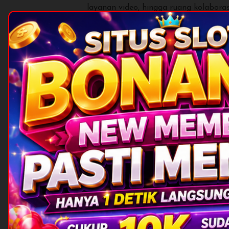
layanan video, hingga ruang kolaboras
Meningkatnya aktivitas komunitas di
tidak hanya mencari informasi secara 
pendapat, mengajukan pertanyaan, m
dari kelompok tertentu. Dalam konteks
baru yang menggantikan atau melengka
memiliki minat sama dapat berkumpul 
membuat komunitas online terasa lebih 
Media online menyoroti fenomena ini k
dampak luas. Komunitas dapat memen
produk, menyebarkan informasi, mend
data bagi pelaku industri. Ketika se
topik tersebut dapat berkembang menj
Dengan kata lain, komunitas digital ki
Perkembangan ini juga memperlihat
hubungan. Dulu, komunitas sering ter