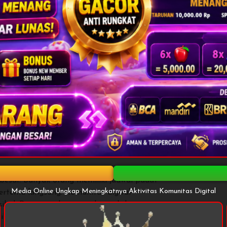
itas dapat terbentuk berdasarkan minat,
ang sama. Seseorang bisa merasa dekat dengan
 ditemui secara fisik karena mereka berbagi
a. Ini menjadi ciri khas budaya digital modern.
a
ital tidak lepas dari perkembangan teknologi
udah diakses membuat lebih banyak orang
. Smartphone menjadi perangkat utama yang
pan saja. Dengan aplikasi pesan, media
aksi bisa berlangsung sepanjang hari tanpa
besar. Banyak orang memiliki jadwal padat
Media Online Ungkap Meningkatnya Aktivitas Komunitas Digital
ertemu langsung. Komunitas digital
ksibel. Pengguna bisa membaca diskusi saat
ka sempat, atau mengikuti acara online dari