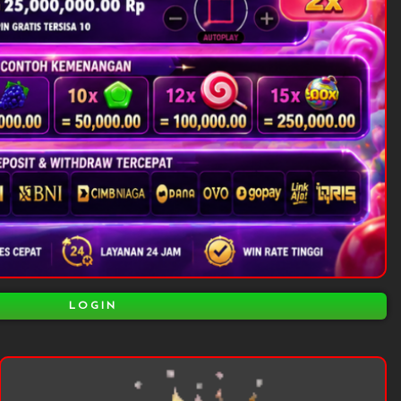
LOGIN