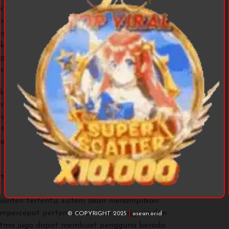
tivitas komunitas digital adalah kebutuhan
ologi terus berkembang, kebutuhan dasar
dipahami, dan merasa menjadi bagian dari
 kebutuhan ini dengan menyediakan ruang
 Pengguna dapat menemukan orang-orang
erasa tidak sendirian.
ses platform. Bergabung ke komunitas
proses rumit. Pengguna cukup mencari grup,
van, lalu mulai membaca atau berinteraksi.
umbuhan komunitas menjadi lebih cepat.
a mengamati dapat perlahan menjadi
ma rekomendasi. Platform digital sering
 topik berdasarkan minat pengguna. Jika
 konten tertentu, sistem akan menampilkan
 mempercepat pertemuan antara pengguna dan
© COPYRIGHT 2025
|
asean.or.id
ritma juga dapat membuat pengguna berada