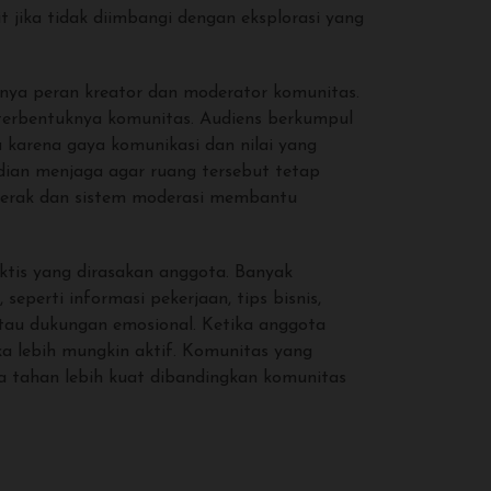
t jika tidak diimbangi dengan eksplorasi yang
ya peran kreator dan moderator komunitas.
 terbentuknya komunitas. Audiens berkumpul
a karena gaya komunikasi dan nilai yang
dian menjaga agar ruang tersebut tetap
ggerak dan sistem moderasi membantu
tis yang dirasakan anggota. Banyak
 seperti informasi pekerjaan, tips bisnis,
atau dukungan emosional. Ketika anggota
 lebih mungkin aktif. Komunitas yang
a tahan lebih kuat dibandingkan komunitas