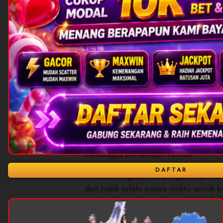
pertemuan langsung. Sekarang, komun
nilai, kebutuhan, atau pengalaman y
anggota komunitas yang belum pernah
topik dan rutinitas interaksi yang sam
Latar Belakang Fenomen
Meningkatnya aktivitas komunitas dig
komunikasi. Internet yang semakin m
dapat bergabung dalam ruang online
memungkinkan pengguna terhubung ka
sosial, dan platform komunitas, inter
menunggu pertemuan formal.
DAFTAR
Perubahan gaya hidup juga berperan 
dan tidak selalu punya waktu untuk b
memberikan alternatif yang lebih fle
ada waktu luang, membalas pesan keti