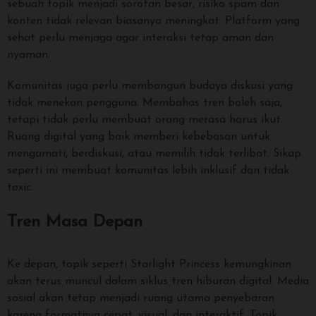
sebuah topik menjadi sorotan besar, risiko spam dan
konten tidak relevan biasanya meningkat. Platform yang
sehat perlu menjaga agar interaksi tetap aman dan
nyaman.
Komunitas juga perlu membangun budaya diskusi yang
tidak menekan pengguna. Membahas tren boleh saja,
tetapi tidak perlu membuat orang merasa harus ikut.
Ruang digital yang baik memberi kebebasan untuk
mengamati, berdiskusi, atau memilih tidak terlibat. Sikap
seperti ini membuat komunitas lebih inklusif dan tidak
toxic.
Tren Masa Depan
Ke depan, topik seperti Starlight Princess kemungkinan
akan terus muncul dalam siklus tren hiburan digital. Media
sosial akan tetap menjadi ruang utama penyebaran
karena formatnya cepat, visual, dan interaktif. Topik