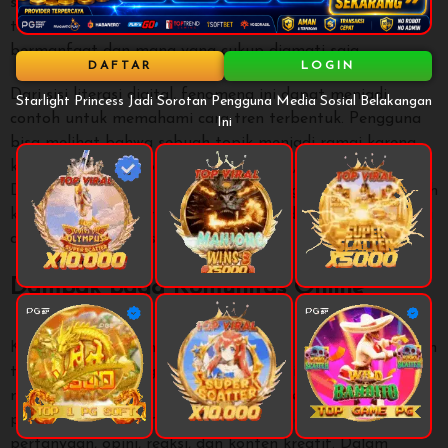
selalu berarti relevan untuk semua orang. Setiap orang
tetap perlu menentukan sendiri mana konten yang
bermanfaat dan mana yang cukup diamati saja.
DAFTAR
LOGIN
Dari sisi literasi digital, fenomena ini dapat menjadi
Starlight Princess Jadi Sorotan Pengguna Media Sosial Belakangan
contoh untuk memahami cara tren terbentuk. Pengguna
Ini
bisa melihat bahwa sebuah topik menjadi ramai karena
kombinasi visual, komunitas, algoritma, dan momentum.
Dengan memahami pola tersebut, pengguna menjadi lebih
kritis saat melihat tren lain. Mereka tidak mudah terbawa
arus hanya karena sebuah topik sering muncul di layar.
Dampak pada Komunitas Online
Komunitas online mendapatkan energi baru ketika sebuah
topik seperti Starlight Princess menjadi sorotan. Diskusi
menjadi lebih hidup karena anggota memiliki bahan
pembahasan bersama. Topik populer dapat memicu
pertanyaan, opini, reaksi, dan konten kreatif. Dalam