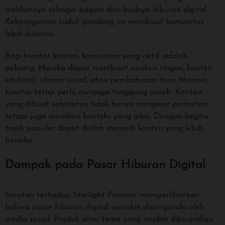
melihatnya sebagai bagian dari budaya hiburan digital.
Keberagaman sudut pandang ini membuat komunitas
lebih dinamis.
Bagi kreator konten, komunitas yang aktif adalah
peluang. Mereka dapat membuat analisis ringan, konten
edukatif, ulasan visual, atau pembahasan tren. Namun,
kreator tetap perlu menjaga tanggung jawab. Konten
yang dibuat sebaiknya tidak hanya mengejar perhatian,
tetapi juga memberi konteks yang jelas. Dengan begitu,
topik populer dapat diolah menjadi konten yang lebih
bernilai.
Dampak pada Pasar Hiburan Digital
Sorotan terhadap Starlight Princess memperlihatkan
bahwa pasar hiburan digital semakin dipengaruhi oleh
media sosial. Produk atau tema yang mudah dibicarakan