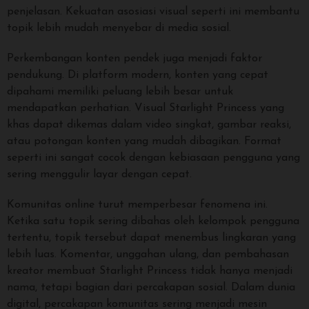
penjelasan. Kekuatan asosiasi visual seperti ini membantu
topik lebih mudah menyebar di media sosial.
Perkembangan konten pendek juga menjadi faktor
pendukung. Di platform modern, konten yang cepat
dipahami memiliki peluang lebih besar untuk
mendapatkan perhatian. Visual Starlight Princess yang
khas dapat dikemas dalam video singkat, gambar reaksi,
atau potongan konten yang mudah dibagikan. Format
seperti ini sangat cocok dengan kebiasaan pengguna yang
sering menggulir layar dengan cepat.
Komunitas online turut memperbesar fenomena ini.
Ketika satu topik sering dibahas oleh kelompok pengguna
tertentu, topik tersebut dapat menembus lingkaran yang
lebih luas. Komentar, unggahan ulang, dan pembahasan
kreator membuat Starlight Princess tidak hanya menjadi
nama, tetapi bagian dari percakapan sosial. Dalam dunia
digital, percakapan komunitas sering menjadi mesin