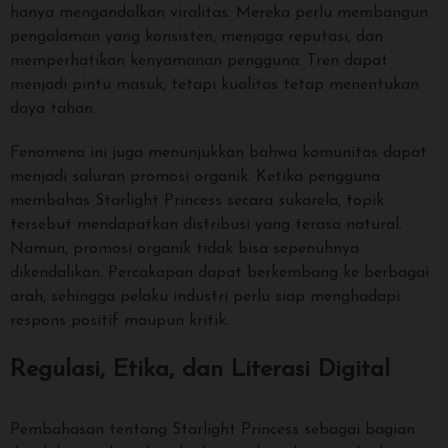
hanya mengandalkan viralitas. Mereka perlu membangun
pengalaman yang konsisten, menjaga reputasi, dan
memperhatikan kenyamanan pengguna. Tren dapat
menjadi pintu masuk, tetapi kualitas tetap menentukan
daya tahan.
Fenomena ini juga menunjukkan bahwa komunitas dapat
menjadi saluran promosi organik. Ketika pengguna
membahas Starlight Princess secara sukarela, topik
tersebut mendapatkan distribusi yang terasa natural.
Namun, promosi organik tidak bisa sepenuhnya
dikendalikan. Percakapan dapat berkembang ke berbagai
arah, sehingga pelaku industri perlu siap menghadapi
respons positif maupun kritik.
Regulasi, Etika, dan Literasi Digital
Pembahasan tentang Starlight Princess sebagai bagian