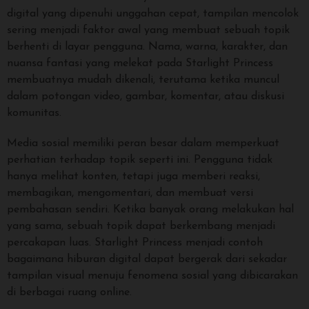
digital yang dipenuhi unggahan cepat, tampilan mencolok
sering menjadi faktor awal yang membuat sebuah topik
berhenti di layar pengguna. Nama, warna, karakter, dan
nuansa fantasi yang melekat pada Starlight Princess
membuatnya mudah dikenali, terutama ketika muncul
dalam potongan video, gambar, komentar, atau diskusi
komunitas.
Media sosial memiliki peran besar dalam memperkuat
perhatian terhadap topik seperti ini. Pengguna tidak
hanya melihat konten, tetapi juga memberi reaksi,
membagikan, mengomentari, dan membuat versi
pembahasan sendiri. Ketika banyak orang melakukan hal
yang sama, sebuah topik dapat berkembang menjadi
percakapan luas. Starlight Princess menjadi contoh
bagaimana hiburan digital dapat bergerak dari sekadar
tampilan visual menuju fenomena sosial yang dibicarakan
di berbagai ruang online.