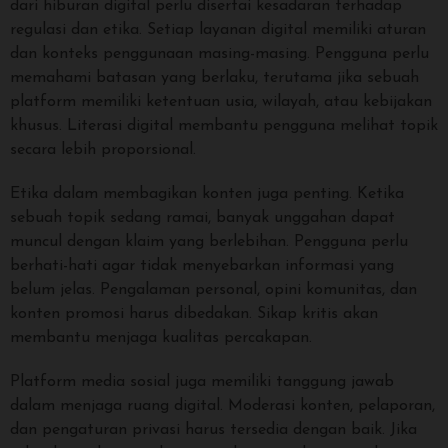
dari hiburan digital perlu disertai kesadaran terhadap
regulasi dan etika. Setiap layanan digital memiliki aturan
dan konteks penggunaan masing-masing. Pengguna perlu
memahami batasan yang berlaku, terutama jika sebuah
platform memiliki ketentuan usia, wilayah, atau kebijakan
khusus. Literasi digital membantu pengguna melihat topik
secara lebih proporsional.
Etika dalam membagikan konten juga penting. Ketika
sebuah topik sedang ramai, banyak unggahan dapat
muncul dengan klaim yang berlebihan. Pengguna perlu
berhati-hati agar tidak menyebarkan informasi yang
belum jelas. Pengalaman personal, opini komunitas, dan
konten promosi harus dibedakan. Sikap kritis akan
membantu menjaga kualitas percakapan.
Platform media sosial juga memiliki tanggung jawab
dalam menjaga ruang digital. Moderasi konten, pelaporan,
dan pengaturan privasi harus tersedia dengan baik. Jika