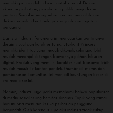
memiliki peluang lebih besar untuk dikenal. Dalam
ekonomi perhatian, percakapan publik menjadi aset
penting. Semakin sering sebuah nama muncul dalam
diskusi, semakin kuat pula posisinya dalam ingatan
pengguna.
Dari sisi industri, fenomena ini menegaskan pentingnya
desain visual dan karakter tema. Starlight Princess
memiliki identitas yang mudah dikenali, sehingga lebih
mudah menonjol di tengah banyaknya pilihan hiburan
digital. Produk yang memiliki karakter kuat biasanya lebih
mudah masuk ke konten pendek, thumbnail, meme, dan
pembahasan komunitas. Ini menjadi keuntungan besar di
era media sosial.
Namun, industri juga perlu memahami bahwa popularitas
di media sosial sering bersifat dinamis. Topik yang ramai
hari ini bisa menurun ketika perhatian pengguna
berpindah. Oleh karena itu, pelaku industri tidak cukup