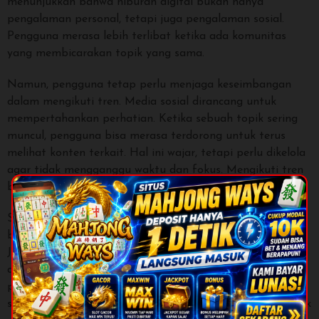
menunjukkan bahwa hiburan digital bukan hanya
pengalaman personal, tetapi juga pengalaman sosial.
Pengguna merasa lebih terlibat ketika ada komunitas
yang membicarakan topik yang sama.
Namun, pengguna tetap perlu menjaga keseimbangan
dalam mengikuti tren. Media sosial dirancang untuk
mempertahankan perhatian. Ketika sebuah topik sering
muncul, pengguna bisa merasa terdorong untuk terus
melihat konten terkait. Hal ini wajar, tetapi perlu dikelola
agar tidak mengganggu waktu dan fokus. Mengikuti tren
boleh, tetapi tetap perlu tahu batas.
Sorotan terhadap Starlight Princess juga memperlihatkan
bagaimana persepsi dapat dibentuk oleh interaksi sosial.
Jika banyak orang membahas sebuah topik dengan
antusias, pengguna lain bisa ikut merasa topik itu
penting. Efek validasi sosial ini sangat umum di media
sosial. Pengguna perlu menyadari bahwa popularitas tidak