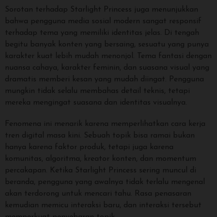
Sorotan terhadap Starlight Princess juga menunjukkan
bahwa pengguna media sosial modern sangat responsif
terhadap tema yang memiliki identitas jelas. Di tengah
begitu banyak konten yang bersaing, sesuatu yang punya
karakter kuat lebih mudah menonjol. Tema fantasi dengan
nuansa cahaya, karakter feminin, dan suasana visual yang
dramatis memberi kesan yang mudah diingat. Pengguna
mungkin tidak selalu membahas detail teknis, tetapi
mereka mengingat suasana dan identitas visualnya.
Fenomena ini menarik karena memperlihatkan cara kerja
tren digital masa kini. Sebuah topik bisa ramai bukan
hanya karena faktor produk, tetapi juga karena
komunitas, algoritma, kreator konten, dan momentum
percakapan. Ketika Starlight Princess sering muncul di
beranda, pengguna yang awalnya tidak terlalu mengenal
akan terdorong untuk mencari tahu. Rasa penasaran
kemudian memicu interaksi baru, dan interaksi tersebut