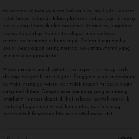
Fenomena ini menunjukkan bahwa hiburan digital modern
tidak hanya hidup di dalam platform, tetapi juga di ruang
sosial yang dibentuk oleh warganet. Komentar, unggahan,
reaksi, dan diskusi komunitas dapat memperbesar
perhatian terhadap sebuah topik. Dalam dunia media
sosial, percakapan sering menjadi kekuatan utama yang
menentukan popularitas.
Meski menarik untuk diikuti, tren seperti ini tetap perlu
disikapi dengan literasi digital. Pengguna perlu memahami
konteks, menjaga waktu, dan tidak mudah terbawa klaim
yang berlebihan. Dengan cara pandang yang seimbang,
Starlight Princess dapat dilihat sebagai contoh menarik
tentang bagaimana visual, komunitas, dan teknologi
membentuk fenomena hiburan digital masa kini.
$