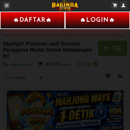
Slot
Togel
Casino
🔥DAFTAR🔥
🔥LOGIN🔥
asean.or.id
Link Terpercaya
Starlight Princess Jadi Sorotan Pengguna Media Sosial Belakangan Ini
Starlight Princess Jadi Sorotan
88
$
Pengguna Media Sosial Belakangan
Ini
By
asean.or.id
88,878
sales
RESMI
Item Details