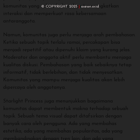
komunitas yang sehat, hal ini dapat meningkatkan
© COPYRIGHT 2025
|
asean.or.id
interaksi dan memperkuat rasa kebersamaan
antaranggota.
Namun, komunitas juga perlu menjaga arah pembahasan.
Ketika sebuah topik terlalu ramai, percakapan bisa
menjadi repetitif atau dipenuhi klaim yang kurang jelas.
Moderator dan anggota aktif perlu membantu menjaga
kualitas diskusi. Pembahasan yang baik sebaiknya tetap
informatif, tidak berlebihan, dan tidak menyesatkan.
Komunitas yang mampu menjaga kualitas akan lebih
dipercaya oleh anggotanya.
Starlight Princess juga menunjukkan bagaimana
komunitas dapat membentuk makna terhadap sebuah
topik. Sebuah tema visual dapat ditafsirkan dengan
banyak cara oleh pengguna. Ada yang membahas
estetika, ada yang membahas popularitas, ada yang
membandingkan dengan tren lain, dan ada yang