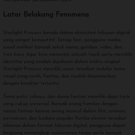
memperkuat penyebaran topik.
Latar Belakang Fenomena
Starlight Princess berada dalam ekosistem hiburan digital
yang sangat kompetitif. Setiap hari, pengguna media
sosial melihat banyak sekali nama, gambar, video, dan
tren baru. Agar bisa menonjol, sebuah topik perlu memiliki
identitas yang mudah dipahami dalam waktu singkat.
Starlight Princess memiliki unsur tersebut melalui tema
visual yang cerah, fantasi, dan mudah diasosiasikan
dengan karakter tertentu.
Tema putri, cahaya, dan dunia fantasi memiliki daya tarik
yang cukup universal. Banyak orang familiar dengan
narasi fantasi karena sering muncul dalam film, animasi,
permainan, dan budaya populer. Ketika elemen tersebut
dikemas dalam format hiburan digital, pengguna dapat
langsung menangkap suasananya tanpa perlu banyak