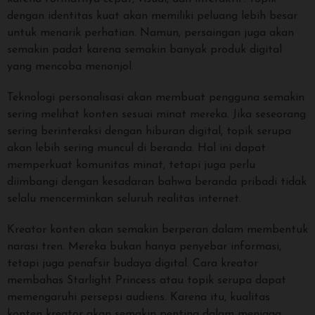
dengan identitas kuat akan memiliki peluang lebih besar
untuk menarik perhatian. Namun, persaingan juga akan
semakin padat karena semakin banyak produk digital
yang mencoba menonjol.
Teknologi personalisasi akan membuat pengguna semakin
sering melihat konten sesuai minat mereka. Jika seseorang
sering berinteraksi dengan hiburan digital, topik serupa
akan lebih sering muncul di beranda. Hal ini dapat
memperkuat komunitas minat, tetapi juga perlu
diimbangi dengan kesadaran bahwa beranda pribadi tidak
selalu mencerminkan seluruh realitas internet.
Kreator konten akan semakin berperan dalam membentuk
narasi tren. Mereka bukan hanya penyebar informasi,
tetapi juga penafsir budaya digital. Cara kreator
membahas Starlight Princess atau topik serupa dapat
memengaruhi persepsi audiens. Karena itu, kualitas
konten kreator akan semakin penting dalam menjaga