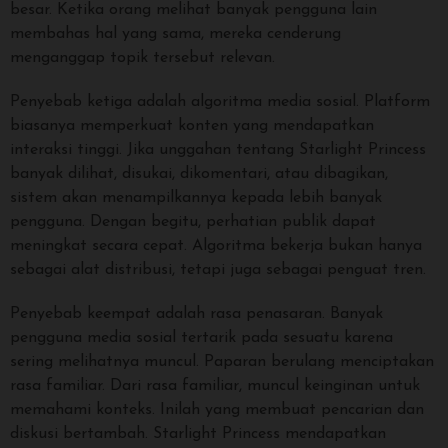
besar. Ketika orang melihat banyak pengguna lain
membahas hal yang sama, mereka cenderung
menganggap topik tersebut relevan.
Penyebab ketiga adalah algoritma media sosial. Platform
biasanya memperkuat konten yang mendapatkan
interaksi tinggi. Jika unggahan tentang Starlight Princess
banyak dilihat, disukai, dikomentari, atau dibagikan,
sistem akan menampilkannya kepada lebih banyak
pengguna. Dengan begitu, perhatian publik dapat
meningkat secara cepat. Algoritma bekerja bukan hanya
sebagai alat distribusi, tetapi juga sebagai penguat tren.
Penyebab keempat adalah rasa penasaran. Banyak
pengguna media sosial tertarik pada sesuatu karena
sering melihatnya muncul. Paparan berulang menciptakan
rasa familiar. Dari rasa familiar, muncul keinginan untuk
memahami konteks. Inilah yang membuat pencarian dan
diskusi bertambah. Starlight Princess mendapatkan