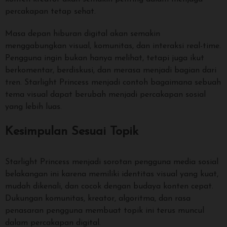
percakapan tetap sehat.
Masa depan hiburan digital akan semakin
menggabungkan visual, komunitas, dan interaksi real-time.
Pengguna ingin bukan hanya melihat, tetapi juga ikut
berkomentar, berdiskusi, dan merasa menjadi bagian dari
tren. Starlight Princess menjadi contoh bagaimana sebuah
tema visual dapat berubah menjadi percakapan sosial
yang lebih luas.
Kesimpulan Sesuai Topik
Starlight Princess menjadi sorotan pengguna media sosial
belakangan ini karena memiliki identitas visual yang kuat,
mudah dikenali, dan cocok dengan budaya konten cepat.
Dukungan komunitas, kreator, algoritma, dan rasa
penasaran pengguna membuat topik ini terus muncul
dalam percakapan digital.