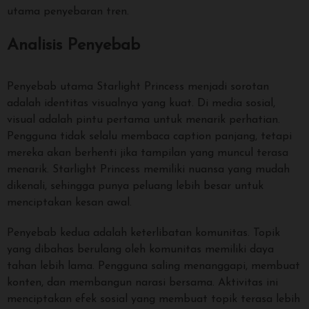
utama penyebaran tren.
Analisis Penyebab
Penyebab utama Starlight Princess menjadi sorotan
adalah identitas visualnya yang kuat. Di media sosial,
visual adalah pintu pertama untuk menarik perhatian.
Pengguna tidak selalu membaca caption panjang, tetapi
mereka akan berhenti jika tampilan yang muncul terasa
menarik. Starlight Princess memiliki nuansa yang mudah
dikenali, sehingga punya peluang lebih besar untuk
menciptakan kesan awal.
Penyebab kedua adalah keterlibatan komunitas. Topik
yang dibahas berulang oleh komunitas memiliki daya
tahan lebih lama. Pengguna saling menanggapi, membuat
konten, dan membangun narasi bersama. Aktivitas ini
menciptakan efek sosial yang membuat topik terasa lebih