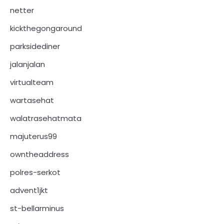
netter
kickthegongaround
parksidediner
jalanjalan
virtualteam
wartasehat
walatrasehatmata
majuterus99
owntheaddress
polres-serkot
advent1jkt
st-bellarminus