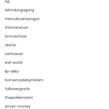
syj
iaintulungagung
mercubuanayogya
thetransicon
innoventure
ckstar
ceritawan
evil-world
lip-akko
homemadebymiriam
followergratis
thepicklemiami
smart-money