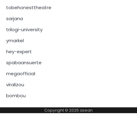
tobehonesttheatre
sarjana
trilogi-university
ymarkel
hey-expert
spabaansuerte
megaofficial
viralizou
bombou
Copyright © 2025
asean