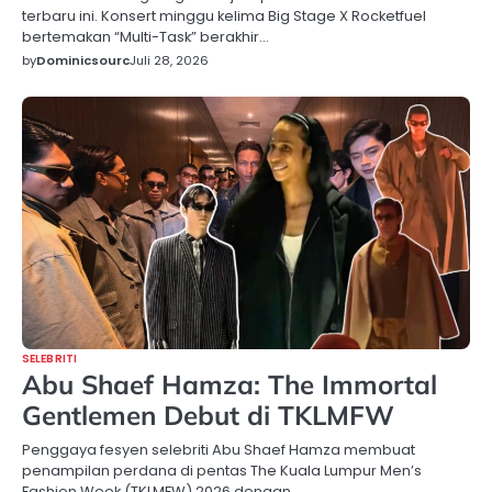
terbaru ini. Konsert minggu kelima Big Stage X Rocketfuel
bertemakan “Multi-Task” berakhir…
by
Dominicsourc
Juli 28, 2026
SELEBRITI
Abu Shaef Hamza: The Immortal
Gentlemen Debut di TKLMFW
Penggaya fesyen selebriti Abu Shaef Hamza membuat
penampilan perdana di pentas The Kuala Lumpur Men’s
Fashion Week (TKLMFW) 2026 dengan…