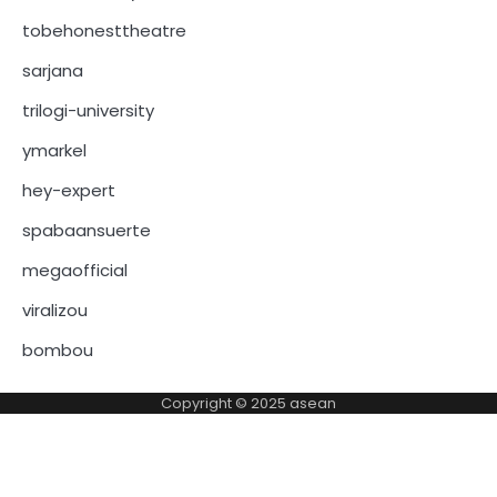
tobehonesttheatre
sarjana
trilogi-university
ymarkel
hey-expert
spabaansuerte
megaofficial
viralizou
bombou
Copyright © 2025
asean