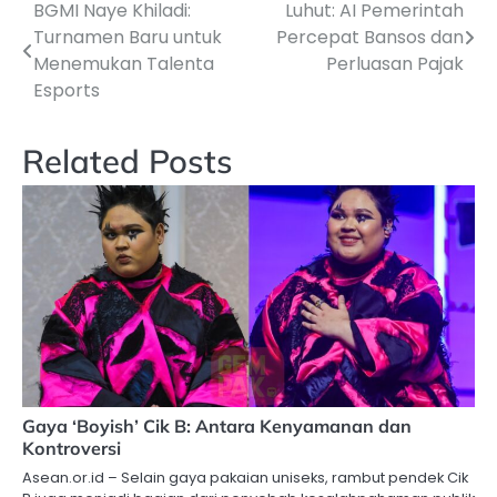
BGMI Naye Khiladi:
Luhut: AI Pemerintah
Navigasi
Turnamen Baru untuk
Percepat Bansos dan
pos
Menemukan Talenta
Perluasan Pajak
Esports
Related Posts
Gaya ‘Boyish’ Cik B: Antara Kenyamanan dan
Kontroversi
Asean.or.id – Selain gaya pakaian uniseks, rambut pendek Cik