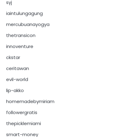
syj
iaintulungagung
mercubuanayogya
thetransicon
innoventure
ckstar
ceritawan
evil-world
lip-akko
homemadebymiriam
followergratis
thepicklemiami
smart-money