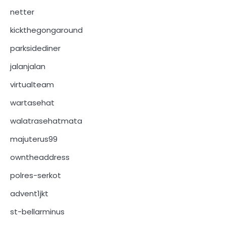
netter
kickthegongaround
parksidediner
jalanjalan
virtualteam
wartasehat
walatrasehatmata
majuterus99
owntheaddress
polres-serkot
advent1jkt
st-bellarminus