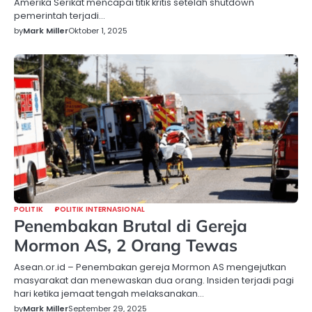
Amerika Serikat mencapai titik kritis setelah shutdown
pemerintah terjadi…
by
Mark Miller
Oktober 1, 2025
POLITIK
POLITIK INTERNASIONAL
Penembakan Brutal di Gereja
Mormon AS, 2 Orang Tewas
Asean.or.id – Penembakan gereja Mormon AS mengejutkan
masyarakat dan menewaskan dua orang. Insiden terjadi pagi
hari ketika jemaat tengah melaksanakan…
by
Mark Miller
September 29, 2025