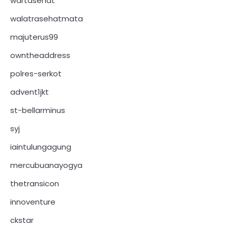
wartasehat
walatrasehatmata
majuterus99
owntheaddress
polres-serkot
advent1jkt
st-bellarminus
syj
iaintulungagung
mercubuanayogya
thetransicon
innoventure
ckstar