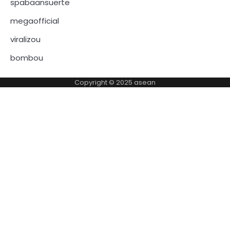
spabaansuerte
megaofficial
viralizou
bombou
Copyright © 2025
asean