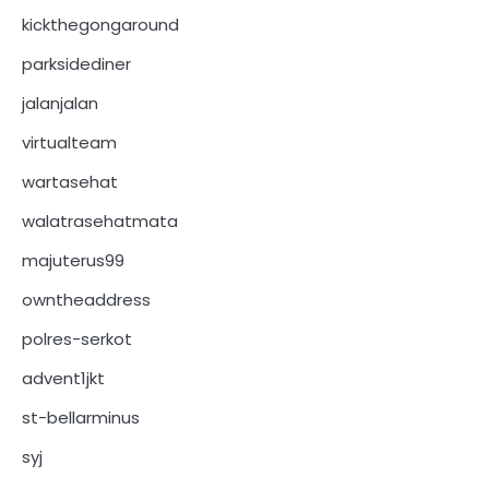
kickthegongaround
parksidediner
jalanjalan
virtualteam
wartasehat
walatrasehatmata
majuterus99
owntheaddress
polres-serkot
advent1jkt
st-bellarminus
syj