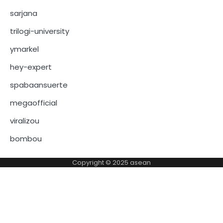
sarjana
trilogi-university
ymarkel
hey-expert
spabaansuerte
megaofficial
viralizou
bombou
Copyright © 2025
asean