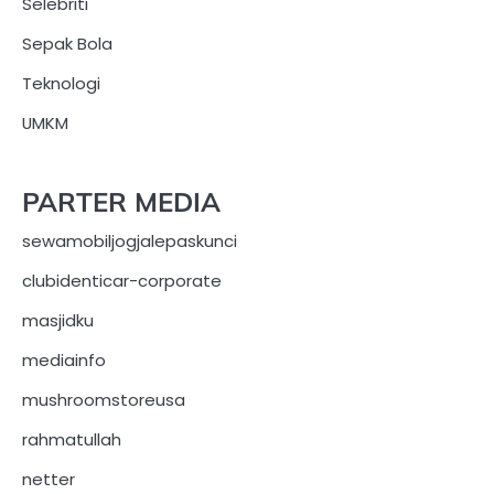
Selebriti
Sepak Bola
Teknologi
UMKM
PARTER MEDIA
sewamobiljogjalepaskunci
clubidenticar-corporate
masjidku
mediainfo
mushroomstoreusa
rahmatullah
netter