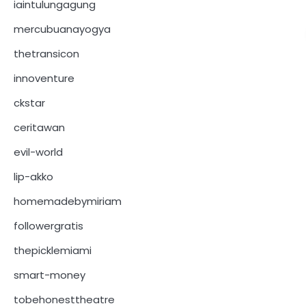
iaintulungagung
mercubuanayogya
thetransicon
innoventure
ckstar
ceritawan
evil-world
lip-akko
homemadebymiriam
followergratis
thepicklemiami
smart-money
tobehonesttheatre