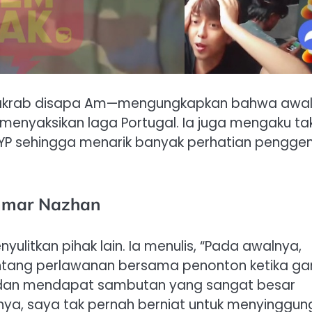
 akrab disapa Am—mengungkapkan bahwa awa
menyaksikan laga Portugal. Ia juga mengaku ta
FYP sehingga menarik banyak perhatian pengg
mmar Nazhan
itkan pihak lain. Ia menulis, “Pada awalnya,
ntang perlawanan bersama penonton ketika g
P dan mendapat sambutan yang sangat besar
nya, saya tak pernah berniat untuk menyinggun