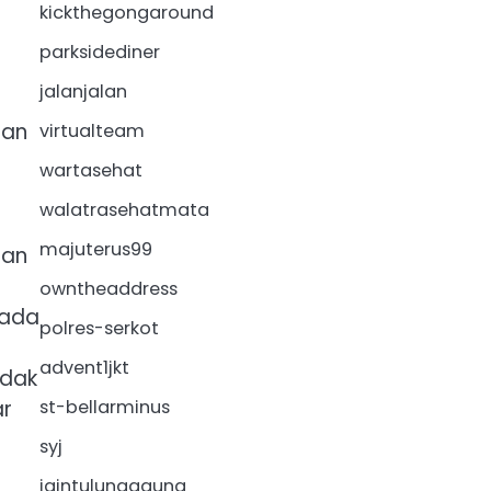
kickthegongaround
parksidediner
jalanjalan
han
virtualteam
wartasehat
walatrasehatmata
majuterus99
aan
owntheaddress
 ada
polres-serkot
advent1jkt
idak
ar
st-bellarminus
t
syj
iaintulungagung