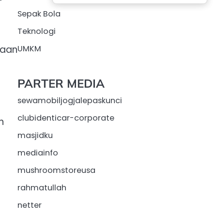
Sepak Bola
Teknologi
iaan
UMKM
PARTER MEDIA
sewamobiljogjalepaskunci
clubidenticar-corporate
n
masjidku
mediainfo
mushroomstoreusa
rahmatullah
netter