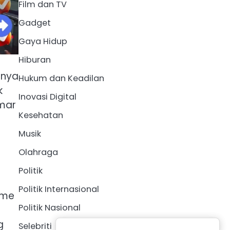
Film dan TV
Gadget
Gaya Hidup
Hiburan
lnya
Hukum dan Keadilan
k
Inovasi Digital
emar
Kesehatan
Musik
Olahraga
Politik
Politik Internasional
ame
Politik Nasional
g
Selebriti