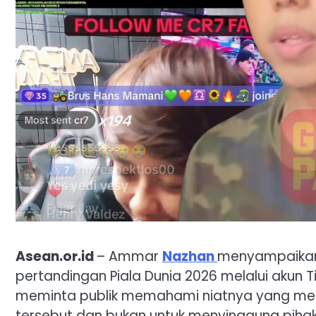
Asean.or.id
– Ammar
Nazhan
menyampaikan
pertandingan Piala Dunia 2026 melalui akun T
meminta publik memahami niatnya yang men
tersebut dan bukan untuk menyinggung piha