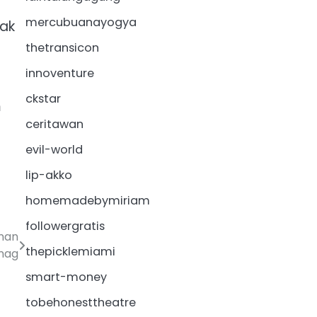
mercubuanayogya
ak
thetransicon
innoventure
ckstar
m
ceritawan
evil-world
lip-akko
homemadebymiriam
followergratis
unan
thepicklemiami
nag
smart-money
tobehonesttheatre