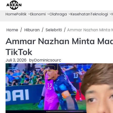
Skip
to
Home
Politik
Ekonomi
Olahraga
Kesehatan
Teknologi
content
Home
Hiburan
Selebriti
Ammar Nazhan Minta Maa
Ammar Nazhan Minta Maaf 
TikTok
Juli 3, 2026
by
Dominicsourc