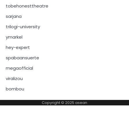
tobehonesttheatre
sarjana
trilogi-university
ymarkel
hey-expert
spabaansuerte
megaofficial
viralizou
bombou
Copyright © 2025
asean