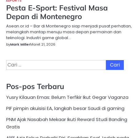
ESPORTS
Pesta E-Sport: Festival Masa
Depan di Montenegro
Asean.or.id – Bar di Montenegro siap menjadi pusat perhatian,
melangkah mantap menuju masa depan permainan dan
teknologi. Industri game global…
by
Mark Miller
Maret 21, 2026
Cari
untuk:
Pos-pos Terbaru
Yusry Kilauan Emas: Belum Terfikir Ikut Gegar Vaganza
PIF pimpin akuisisi EA, langkah besar Saudi di gaming
PNM Ajak Nasabah Mekaar Ikuti Reward Studi Banding
Gratis
Aliff Aziz Fokus Perbaiki Diri, Serahkan Soal Jodoh pada