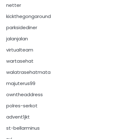
netter
kickthegongaround
parksidediner
jalanjalan
virtualteam
wartasehat
walatrasehatmata
majuterus99
owntheaddress
polres-serkot
advent1jkt
st-bellarminus