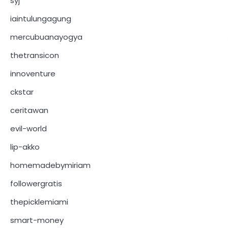
syj
iaintulungagung
mercubuanayogya
thetransicon
innoventure
ckstar
ceritawan
evil-world
lip-akko
homemadebymiriam
followergratis
thepicklemiami
smart-money