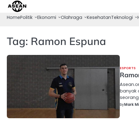
Skip
to
Home
Politik
Ekonomi
Olahraga
Kesehatan
Teknologi
content
Tag:
Ramon Espuna
ESPORTS
Ramon
Asean.o
banyak 
seorang
by
Mark Mil