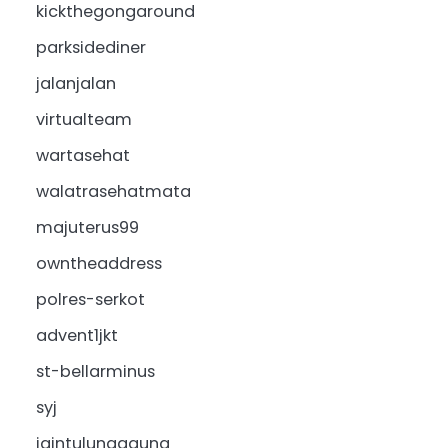
kickthegongaround
parksidediner
jalanjalan
virtualteam
wartasehat
walatrasehatmata
majuterus99
owntheaddress
polres-serkot
advent1jkt
st-bellarminus
syj
iaintulungagung