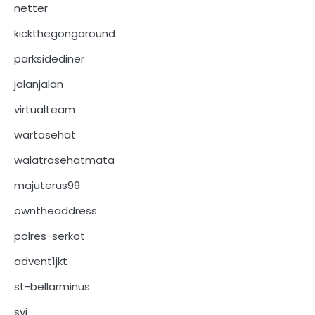
netter
kickthegongaround
parksidediner
jalanjalan
virtualteam
wartasehat
walatrasehatmata
majuterus99
owntheaddress
polres-serkot
advent1jkt
st-bellarminus
syj