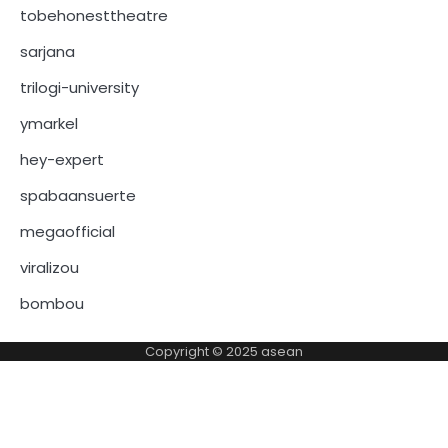
tobehonesttheatre
sarjana
trilogi-university
ymarkel
hey-expert
spabaansuerte
megaofficial
viralizou
bombou
Copyright © 2025
asean