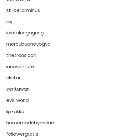
st-bellarminus
syj
iaintulungagung
mercubuanayogya
thetransicon
innoventure
ckstar
ceritawan
evil-world
lip-akko
homemadebymiriam
followergratis