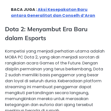
BACA JUGA :
Aksi Kesepakatan Baru
antara Generalitat dan Conselh d’Aran
Dota 2: Menyambut Era Baru
dalam Esports
Kompetisi yang menjadi perhatian utama adalah
MOBA PC Dota 2, yang akan menjadi sorotan di
rangkaian acara Games of the Future. Dengan
disiplin permainan yang terus berkembang, Dota
2 sudah memiliki basis penggemar yang besar
dan loyal di seluruh dunia. Keberadaan platform
streaming ini membuat penggemar dapat
mengikuti pertandingan secara langsung,
memungkinkan mereka untuk merasakan
ketegangan dan euforia dari ajang tersebut
meskipun berada di rumah.