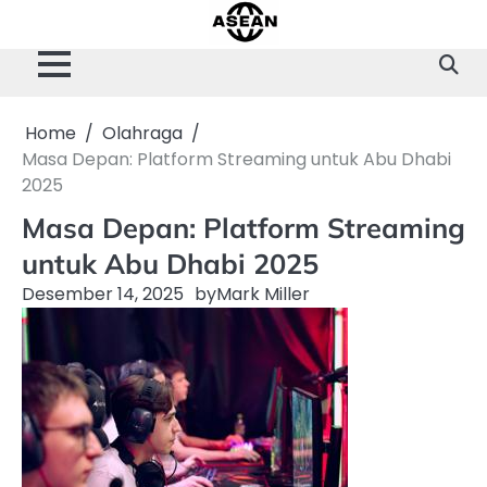
Skip
to
content
Home
Olahraga
Masa Depan: Platform Streaming untuk Abu Dhabi
2025
Masa Depan: Platform Streaming
untuk Abu Dhabi 2025
Desember 14, 2025
by
Mark Miller