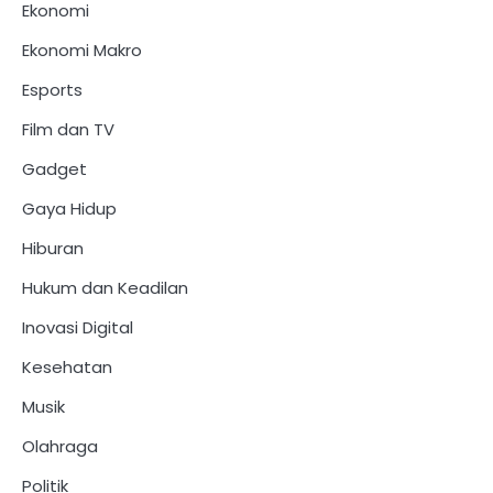
Ekonomi
Ekonomi Makro
Esports
Film dan TV
Gadget
Gaya Hidup
Hiburan
Hukum dan Keadilan
Inovasi Digital
Kesehatan
Musik
Olahraga
Politik