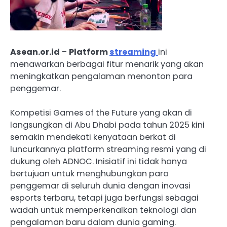
Asean.or.id
–
Platform
streaming
ini
menawarkan berbagai fitur menarik yang akan
meningkatkan pengalaman menonton para
penggemar.
Kompetisi Games of the Future yang akan di
langsungkan di Abu Dhabi pada tahun 2025 kini
semakin mendekati kenyataan berkat di
luncurkannya platform streaming resmi yang di
dukung oleh ADNOC. Inisiatif ini tidak hanya
bertujuan untuk menghubungkan para
penggemar di seluruh dunia dengan inovasi
esports terbaru, tetapi juga berfungsi sebagai
wadah untuk memperkenalkan teknologi dan
pengalaman baru dalam dunia gaming.