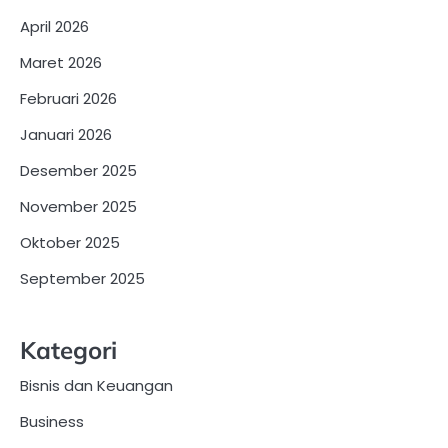
April 2026
Maret 2026
Februari 2026
Januari 2026
Desember 2025
November 2025
Oktober 2025
September 2025
Kategori
Bisnis dan Keuangan
Business