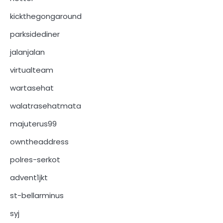
kickthegongaround
parksidediner
jalanjalan
virtualteam
wartasehat
walatrasehatmata
majuterus99
owntheaddress
polres-serkot
advent1jkt
st-bellarminus
syj