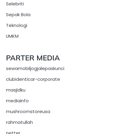
Selebriti
Sepak Bola
Teknologi
UMKM
PARTER MEDIA
sewamobiljogjalepaskunci
clubidenticar-corporate
masjidku
mediainfo
mushroomstoreusa
rahmatullah
netter