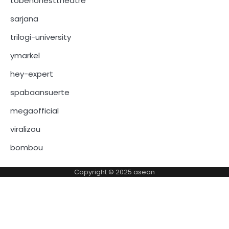
tobehonesttheatre
sarjana
trilogi-university
ymarkel
hey-expert
spabaansuerte
megaofficial
viralizou
bombou
Copyright © 2025
asean