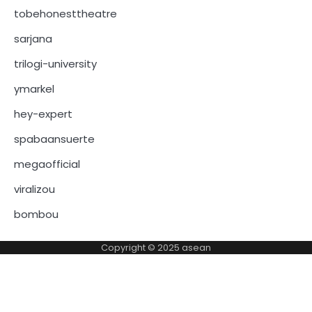
tobehonesttheatre
sarjana
trilogi-university
ymarkel
hey-expert
spabaansuerte
megaofficial
viralizou
bombou
Copyright © 2025
asean