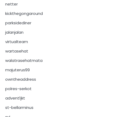
netter
kickthegongaround
parksidediner
jalanjalan
virtualteam
wartasehat
walatrasehatmata
majuterus99
owntheaddress
polres-serkot
advent1jkt
st-bellarminus
syj