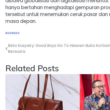
dibawa globalisasi dan digitalisasi menuntut
hanya bertahan menghadapi gempuran prod
tersebut untuk menemukan ceruk pasar dan 
masa depan.
BUSINESS
Beto Kusyairy: Good Boys Go To Heaven Buka Korban
Navigasi
Bersuara
pos
Related Posts