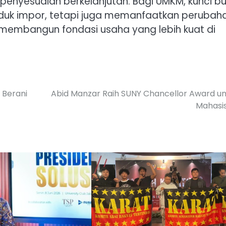
 penyesuaian berkelanjutan. Bagi UMKM, kunci b
uk impor, tetapi juga memanfaatkan perubah
membangun fondasi usaha yang lebih kuat di
 Berani
Abid Manzar Raih SUNY Chancellor Award u
Mahasi