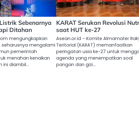
Listrik Sebenarnya
KARAT Serukan Revolusi Nutr
api Ditahan
saat HUT ke-27
Bakom mengungkapkan
Asean.or.id – Komite Almamater Rak
rik seharusnya mengalami
Teritorial (KARAT) memanfaatkan
amun pemerintah
peringatan usia ke-27 untuk mengg
uk menahan kenaikan
agenda yang menempatkan soal
 ini diambil…
pangan dan gizi…