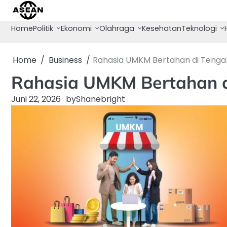
Skip
to
Home
Politik
Ekonomi
Olahraga
Kesehatan
Teknologi
content
Home
Business
Rahasia UMKM Bertahan di Tenga
Rahasia UMKM Bertahan d
Juni 22, 2026
by
Shanebright