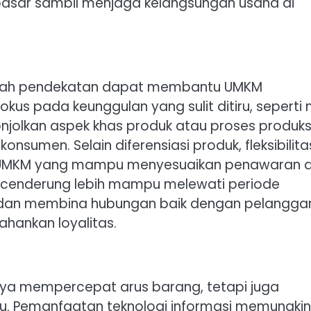
sar sambil menjaga kelangsungan usaha di
mlah pendekatan dapat membantu UMKM
kus pada keunggulan yang sulit ditiru, seperti n
nonjolkan aspek khas produk atau proses produks
umen. Selain diferensiasi produk, fleksibilita
. UMKM yang mampu menyesuaikan penawaran 
n cenderung lebih mampu melewati periode
f dan membina hubungan baik dengan pelangga
hankan loyalitas.
anya mempercepat arus barang, tetapi juga
ru. Pemanfaatan teknologi informasi memungki