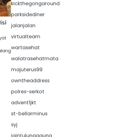
kickthegongaround
parksidediner
isi
jalanjalan
virtualteam
yat
wartasehat
alang
walatrasehatmata
majuterus99
owntheaddress
polres-serkot
advent1jkt
st-bellarminus
syj
iaintulungagung