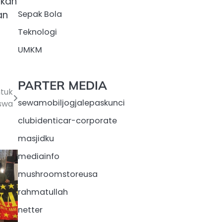
ukan
an
Sepak Bola
Teknologi
UMKM
PARTER MEDIA
ntuk
sewamobiljogjalepaskunci
swa
clubidenticar-corporate
masjidku
mediainfo
mushroomstoreusa
rahmatullah
netter