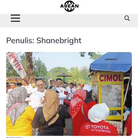
Skip
to
content
Penulis:
Shanebright