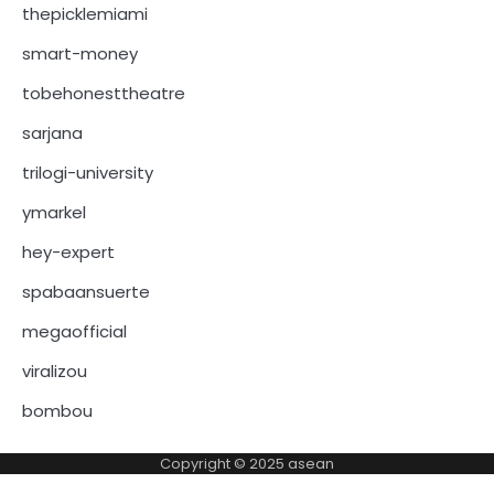
thepicklemiami
smart-money
tobehonesttheatre
sarjana
trilogi-university
ymarkel
hey-expert
spabaansuerte
megaofficial
viralizou
bombou
Copyright © 2025
asean