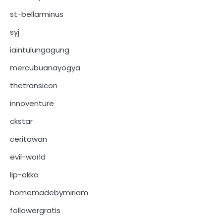
st-bellarminus
syj
iaintulungagung
mercubuanayogya
thetransicon
innoventure
ckstar
ceritawan
evil-world
lip-akko
homemadebymiriam
followergratis