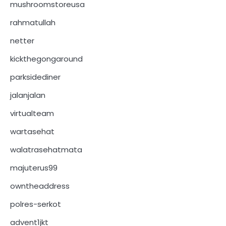
mushroomstoreusa
rahmatullah
netter
kickthegongaround
parksidediner
jalanjalan
virtualteam
wartasehat
walatrasehatmata
majuterus99
owntheaddress
polres-serkot
advent1jkt