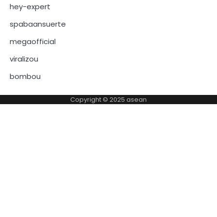
hey-expert
spabaansuerte
megaofficial
viralizou
bombou
Copyright © 2025
asean