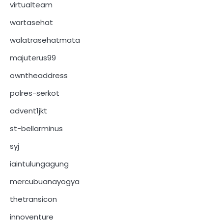
virtualteam
wartasehat
walatrasehatmata
majuterus99
owntheaddress
polres-serkot
advent1jkt
st-bellarminus
syj
iaintulungagung
mercubuanayogya
thetransicon
innoventure