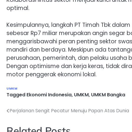
optimal.
Kesimpulannya, langkah PT Timah Tbk dala
sebesar Rp7 miliar merupakan angin segar b
menggarisbawahi peran penting sektor sw
mandiri dan berdaya. Meskipun ada tantangan 
perusahaan, pemerintah, dan pelaku usaha 
Dengan optimisme dan kerja keras, tidak di
motor penggerak ekonomi lokal.
UMKM
Tagged
Ekonomi Indonesia
,
UMKM
,
UMKM Bangka
Perjalanan Sengit Pecatur Menuju Papan Atas Dunia
Navigasi
pos
Related Posts