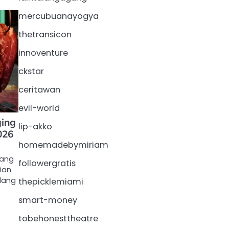
mercubuanayogya
thetransicon
innoventure
ckstar
ceritawan
evil-world
ging
lip-akko
026
homemadebymiriam
lang
followergratis
ian
lang
thepicklemiami
smart-money
tobehonesttheatre