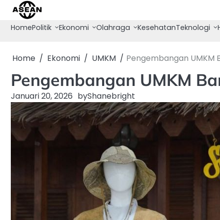
Skip
to
Home
Politik
Ekonomi
Olahraga
Kesehatan
Teknologi
content
Home
Ekonomi
UMKM
Pengembangan UMKM Ban
Pengembangan UMKM Bang
Januari 20, 2026
by
Shanebright