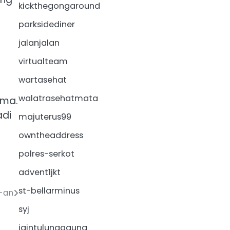
kickthegongaround
parksidediner
jalanjalan
virtualteam
wartasehat
walatrasehatmata
ama.
adi
majuterus99
owntheaddress
polres-serkot
advent1jkt
st-bellarminus
0-an
syj
iaintulungagung