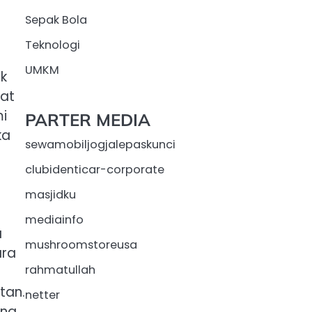
Sepak Bola
Teknologi
UMKM
ak
uat
mi
PARTER MEDIA
ka
sewamobiljogjalepaskunci
clubidenticar-corporate
masjidku
mediainfo
a
mushroomstoreusa
ara
rahmatullah
tan.
netter
ang