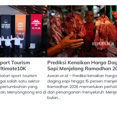
port Tourism
Prediksi Kenaikan Harga Da
ltimate10K
Sapi Menjelang Ramadhan 2
giatan sport tourism
Asean.or.id – Prediksi kenaikan harga
ai salah satu sektor
daging sapi hingga 15 persen menje
 pertumbuhan yang
Ramadhan 2026 memerlukan perhat
kan. Menyongsong era di
dan penanganan menyeluruh. Menje
bulan…