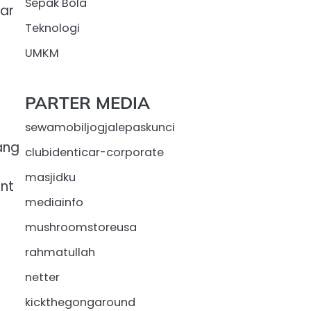
Sepak Bola
ar
Teknologi
UMKM
PARTER MEDIA
sewamobiljogjalepaskunci
ang
clubidenticar-corporate
masjidku
nt
mediainfo
mushroomstoreusa
rahmatullah
netter
kickthegongaround