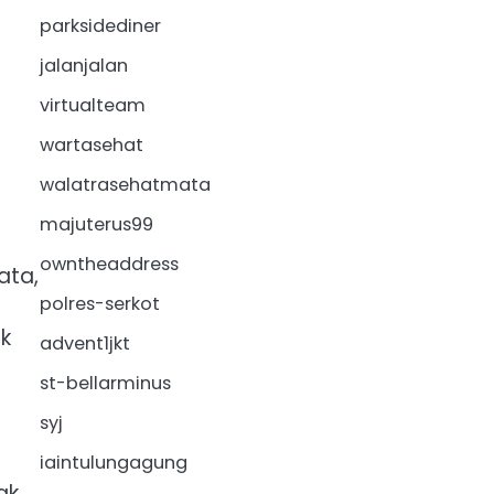
parksidediner
jalanjalan
virtualteam
wartasehat
walatrasehatmata
majuterus99
owntheaddress
ata,
polres-serkot
ik
advent1jkt
st-bellarminus
syj
iaintulungagung
ak,