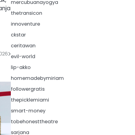
mercubuanayogya
anja
thetransicon
innoventure
ckstar
ceritawan
2026
evil-world
lip-akko
homemadebymiriam
followergratis
thepicklemiami
smart-money
tobehonesttheatre
sarjana