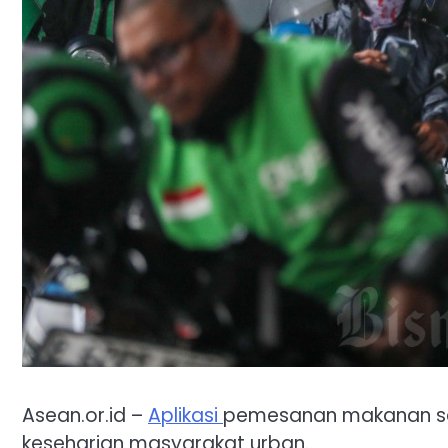
Asean.or.id –
Aplikasi
pemesanan makanan s
keseharian masyarakat urban.