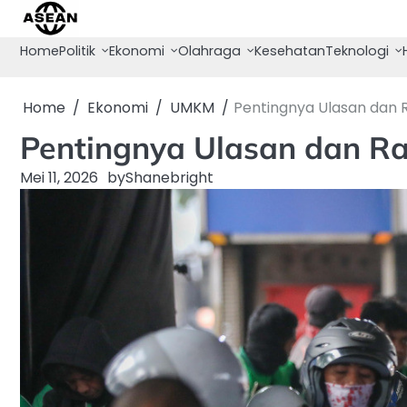
Skip
to
Home
Politik
Ekonomi
Olahraga
Kesehatan
Teknologi
content
Home
Ekonomi
UMKM
Pentingnya Ulasan dan 
Pentingnya Ulasan dan Ra
Mei 11, 2026
by
Shanebright