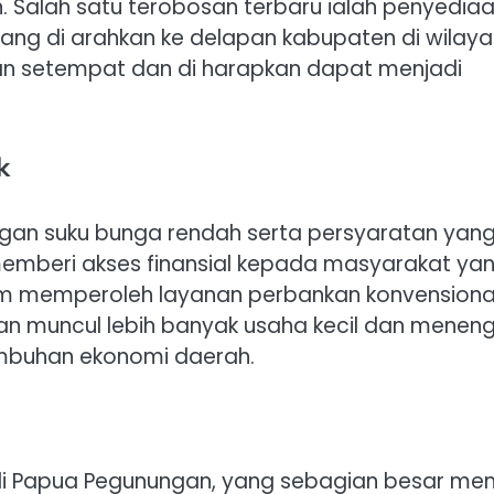
. Salah satu terobosan terbaru ialah penyedia
yang di arahkan ke delapan kabupaten di wilay
nkan setempat dan di harapkan dapat menjadi
k
ngan suku bunga rendah serta persyaratan yan
k memberi akses finansial kepada masyarakat ya
am memperoleh layanan perbankan konvensional
an muncul lebih banyak usaha kecil dan menen
umbuhan ekonomi daerah.
i Papua Pegunungan, yang sebagian besar memi