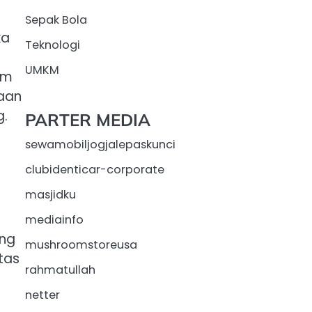
Sepak Bola
ka
Teknologi
UMKM
am
naan
g.
PARTER MEDIA
sewamobiljogjalepaskunci
clubidenticar-corporate
masjidku
mediainfo
ang
mushroomstoreusa
tas
rahmatullah
netter