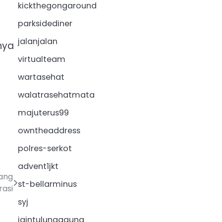
kickthegongaround
parksidediner
jalanjalan
nya
virtualteam
wartasehat
walatrasehatmata
majuterus99
owntheaddress
polres-serkot
advent1jkt
ang
st-bellarminus
rasi
syj
iaintulungagung