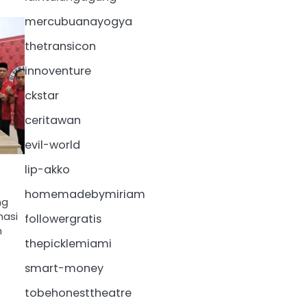
mercubuanayogya
thetransicon
innoventure
ckstar
ceritawan
evil-world
lip-akko
homemadebymiriam
ng
asi
followergratis
h
thepicklemiami
smart-money
tobehonesttheatre