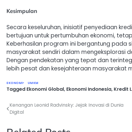
Kesimpulan
Secara keseluruhan, inisiatif penyediaan kre
bertujuan untuk pertumbuhan ekonomi, teta
Keberhasilan program ini bergantung pada s
masyarakat sendiri dalam mengeksplorasi 
Dengan pendekatan yang tepat dan terintegr
lebih pesat dan kesejahteraan masyarakat m
EKONOMI
UMKM
Tagged
Ekonomi Global
,
Ekonomi Indonesia
,
Kredit 
Kenangan Leonid Radvinsky: Jejak Inovasi di Dunia
Navigasi
Digital
pos
Related Posts