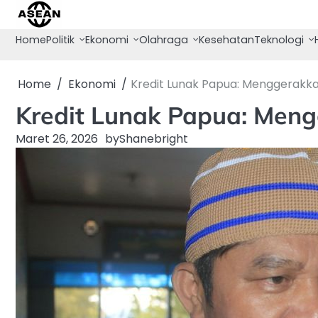
Skip
to
Home
Politik
Ekonomi
Olahraga
Kesehatan
Teknologi
content
Home
Ekonomi
Kredit Lunak Papua: Menggerakka
Kredit Lunak Papua: Men
Maret 26, 2026
by
Shanebright