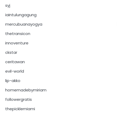
syj
iaintulungagung
mercubuanayogya
thetransicon
innoventure
ckstar
ceritawan
evil-world
lip-akko
homemadebymiriam
followergratis
thepicklemiami