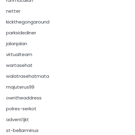
rahmatullah
netter
kickthegongaround
parksidediner
jalanjalan
virtualteam
wartasehat
walatrasehatmata
majuterus99
owntheaddress
polres-serkot
advent1jkt
st-bellarminus