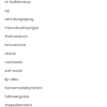
st-bellarminus
syj
iaintulungagung
mercubuanayogya
thetransicon
innoventure
ckstar
ceritawan
evil-world
lip-akko
homemadebymiriam
followergratis
thepicklemiami