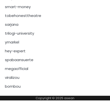
smart-money
tobehonesttheatre
sarjana
trilogi-university
ymarkel
hey-expert
spabaansuerte
megaofficial
viralizou
bombou
Copyright © 2025
asean