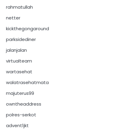
rahmatullah
netter
kickthegongaround
parksidediner
jalanjalan
virtualteam
wartasehat
walatrasehatmata
majuterus99
owntheaddress
polres-serkot
advent1jkt