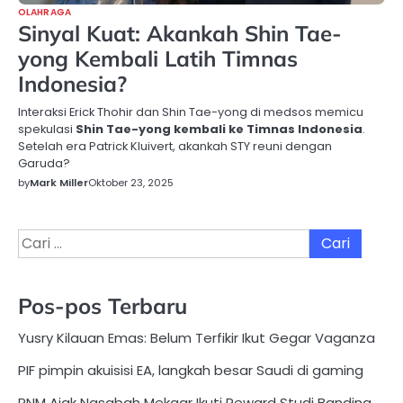
OLAHRAGA
Sinyal Kuat: Akankah Shin Tae-
yong Kembali Latih Timnas
Indonesia?
Interaksi Erick Thohir dan Shin Tae-yong di medsos memicu
spekulasi
Shin Tae-yong kembali ke Timnas Indonesia
.
Setelah era Patrick Kluivert, akankah STY reuni dengan
Garuda?
by
Mark Miller
Oktober 23, 2025
Cari
untuk:
Pos-pos Terbaru
Yusry Kilauan Emas: Belum Terfikir Ikut Gegar Vaganza
PIF pimpin akuisisi EA, langkah besar Saudi di gaming
PNM Ajak Nasabah Mekaar Ikuti Reward Studi Banding