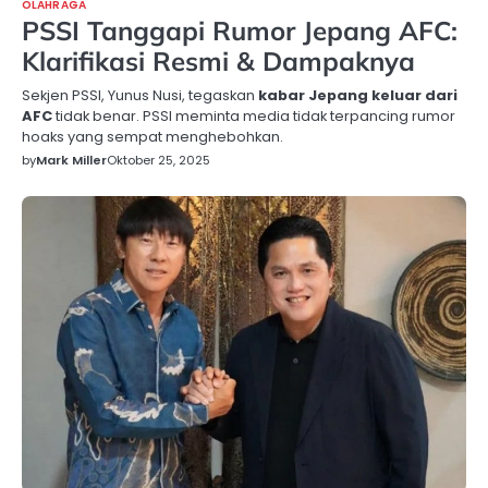
OLAHRAGA
PSSI Tanggapi Rumor Jepang AFC:
Klarifikasi Resmi & Dampaknya
Sekjen PSSI, Yunus Nusi, tegaskan
kabar Jepang keluar dari
AFC
tidak benar. PSSI meminta media tidak terpancing rumor
hoaks yang sempat menghebohkan.
by
Mark Miller
Oktober 25, 2025