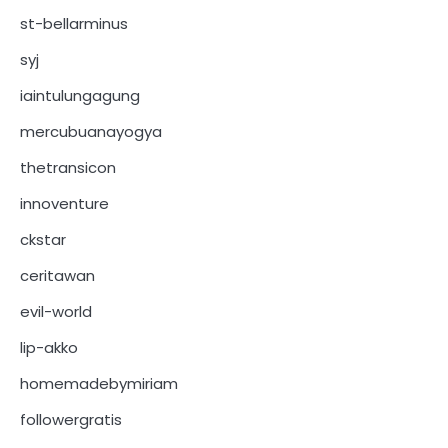
st-bellarminus
syj
iaintulungagung
mercubuanayogya
thetransicon
innoventure
ckstar
ceritawan
evil-world
lip-akko
homemadebymiriam
followergratis