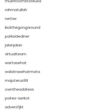
mushroomstoreusa
rahmatullah
netter
kickthegongaround
parksidediner
jalanjalan
virtualteam
wartasehat
walatrasehatmata
majuterus99
owntheaddress
polres-serkot
advent1jkt