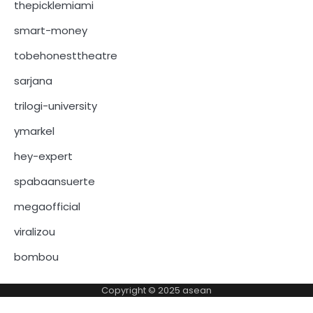
thepicklemiami
smart-money
tobehonesttheatre
sarjana
trilogi-university
ymarkel
hey-expert
spabaansuerte
megaofficial
viralizou
bombou
Copyright © 2025
asean