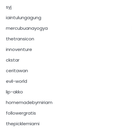
syj
iaintulungagung
mercubuanayogya
thetransicon
innoventure
ckstar
ceritawan
evil-world
lip-akko
homemadebymiriam
followergratis
thepicklemiami