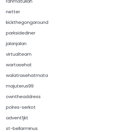
rahmatullah
netter
kickthegongaround
parksidediner
jalanjalan
virtualteam
wartasehat
walatrasehatmata
majuterus99
owntheaddress
polres-serkot
advent1jkt
st-bellarminus