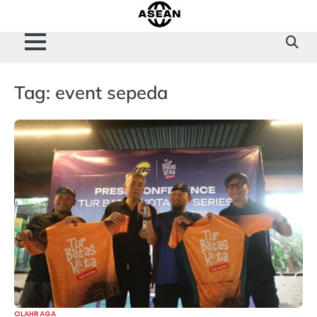
Skip
to
content
Tag:
event sepeda
OLAHRAGA