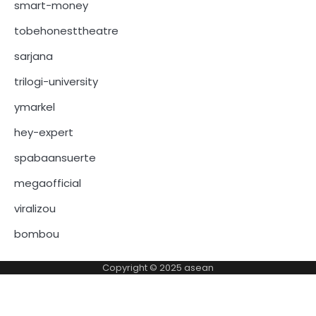
smart-money
tobehonesttheatre
sarjana
trilogi-university
ymarkel
hey-expert
spabaansuerte
megaofficial
viralizou
bombou
Copyright © 2025
asean