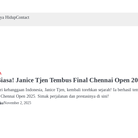
ya Hidup
Contact
A
iasa! Janice Tjen Tembus Final Chennai Open 2
tri kebanggaan Indonesia, Janice Tjen, kembali torehkan sejarah! Ia berhasil te
Chennai Open 2025. Simak perjalanan dan prestasinya di sini!
November 2, 2025
ler