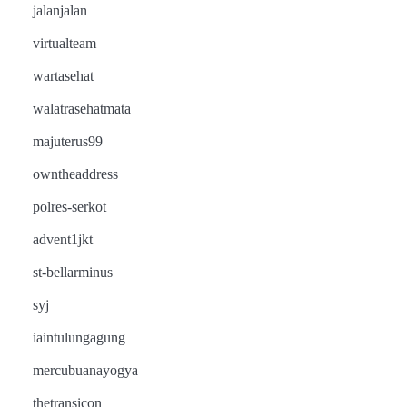
jalanjalan
virtualteam
wartasehat
walatrasehatmata
majuterus99
owntheaddress
polres-serkot
advent1jkt
st-bellarminus
syj
iaintulungagung
mercubuanayogya
thetransicon