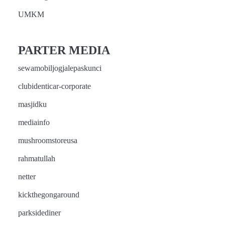
UMKM
PARTER MEDIA
sewamobiljogjalepaskunci
clubidenticar-corporate
masjidku
mediainfo
mushroomstoreusa
rahmatullah
netter
kickthegongaround
parksidediner