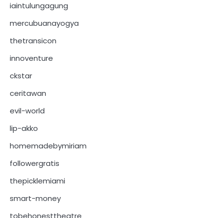
iaintulungagung
mercubuanayogya
thetransicon
innoventure
ckstar
ceritawan
evil-world
lip-akko
homemadebymiriam
followergratis
thepicklemiami
smart-money
tobehonesttheatre