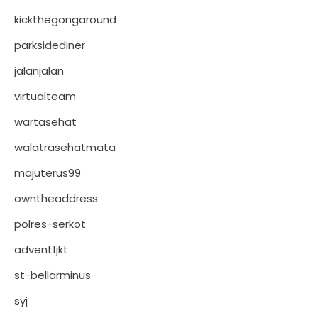
kickthegongaround
parksidediner
jalanjalan
virtualteam
wartasehat
walatrasehatmata
majuterus99
owntheaddress
polres-serkot
advent1jkt
st-bellarminus
syj