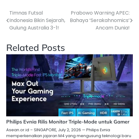
Timnas Futsal
Prabowo Warning APEC:
Navigasi
Indonesia Bikin Sejarah,
Bahaya ‘Serakahnomics’
pos
Gulung Australia 3-1!
Ancam Dunia!
Related Posts
Philips Evnia Rilis Monitor Triple-Mode untuk Gamer
Asean.or.id – SINGAPORE, July 2, 2026 — Philips Evnia
memperkenalkan jajaran M4 yang mengusung teknologi baru