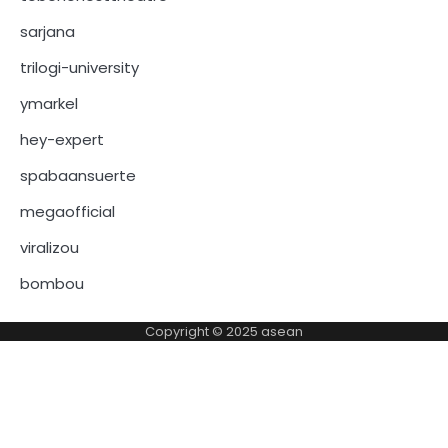
sarjana
trilogi-university
ymarkel
hey-expert
spabaansuerte
megaofficial
viralizou
bombou
Copyright © 2025
asean