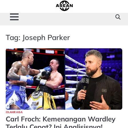
Skip
to
content
Tag:
Joseph Parker
OLAHRAGA
Carl Froch: Kemenangan Wardley
Terlalu Cepat? Ini Analisisnya!