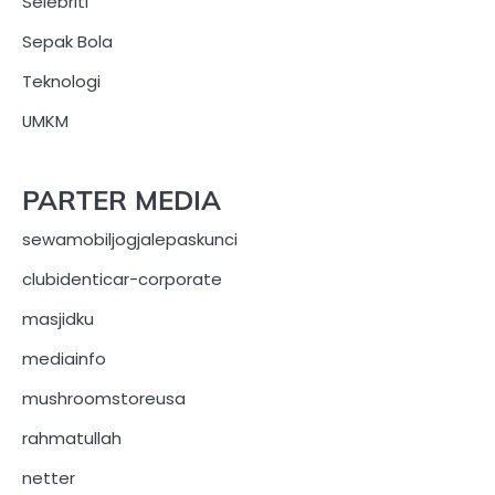
Selebriti
Sepak Bola
Teknologi
UMKM
PARTER MEDIA
sewamobiljogjalepaskunci
clubidenticar-corporate
masjidku
mediainfo
mushroomstoreusa
rahmatullah
netter