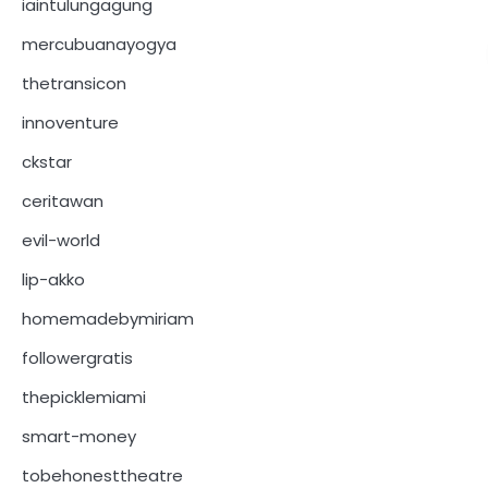
iaintulungagung
mercubuanayogya
thetransicon
innoventure
ckstar
ceritawan
evil-world
lip-akko
homemadebymiriam
followergratis
thepicklemiami
smart-money
tobehonesttheatre