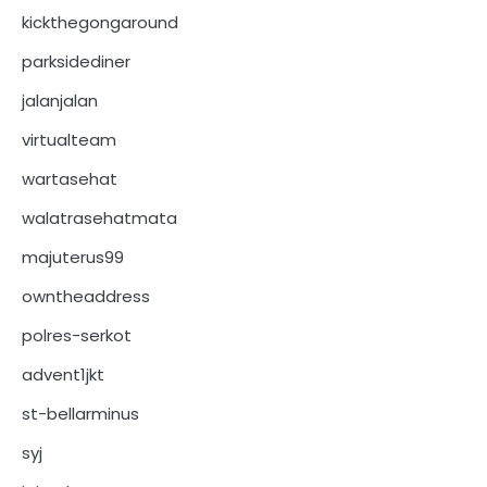
kickthegongaround
parksidediner
jalanjalan
virtualteam
wartasehat
walatrasehatmata
majuterus99
owntheaddress
polres-serkot
advent1jkt
st-bellarminus
syj