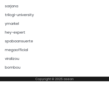
sarjana
trilogi-university
ymarkel
hey-expert
spabaansuerte
megaofficial
viralizou
bombou
Copyright © 2025
asean