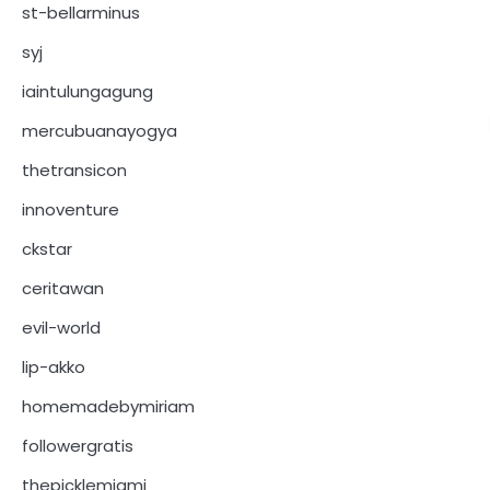
st-bellarminus
syj
iaintulungagung
mercubuanayogya
thetransicon
innoventure
ckstar
ceritawan
evil-world
lip-akko
homemadebymiriam
followergratis
thepicklemiami