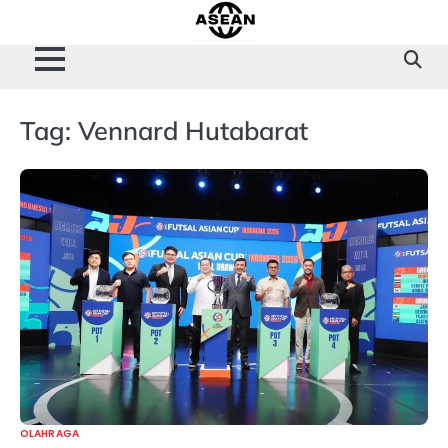
Skip
to
content
Tag:
Vennard Hutabarat
OLAHRAGA