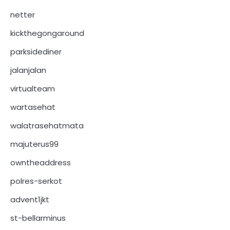
netter
kickthegongaround
parksidediner
jalanjalan
virtualteam
wartasehat
walatrasehatmata
majuterus99
owntheaddress
polres-serkot
advent1jkt
st-bellarminus