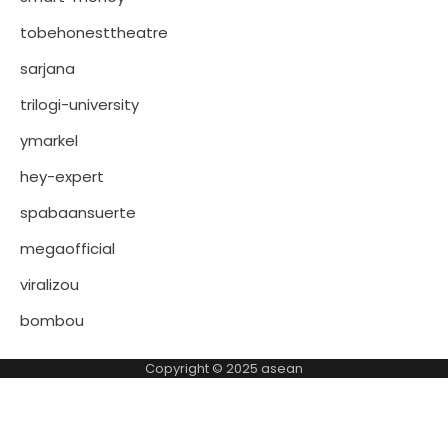
tobehonesttheatre
sarjana
trilogi-university
ymarkel
hey-expert
spabaansuerte
megaofficial
viralizou
bombou
Copyright © 2025
asean