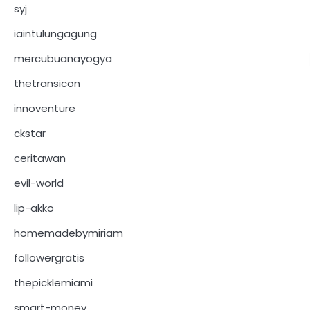
syj
iaintulungagung
mercubuanayogya
thetransicon
innoventure
ckstar
ceritawan
evil-world
lip-akko
homemadebymiriam
followergratis
thepicklemiami
smart-money