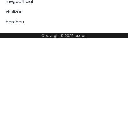
megaofficial
viralizou
bombou
Copyright © 2025
asean