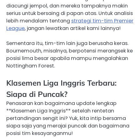
diacungi jempol, dan mereka tampaknya makin
serius untuk bersaing di papan atas. Untuk analisis
lebih mendalam tentang
strategi tim-tim Premier
League
, jangan lewatkan artikel kami lainnya!
Sementara itu, tim-tim lain juga berusaha keras.
Bournemouth, misalnya, berpotensi merangsek ke
posisi lima besar apabila mampu mengalahkan
Nottingham Forest.
Klasemen Liga Inggris Terbaru:
Siapa di Puncak?
Penasaran kan bagaimana update lengkap
**Klasemen Liga Inggris** setelah rentetan
pertandingan sengit ini? Yuk, kita intip bersama
siapa saja yang merajai puncak dan bagaimana
posisi tim kesayanganmu!