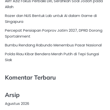
Aliff Aziz Fokus Perbaiki Diri, Serahkan Soal Jodoh pada
Allah
Razer dan NUS Bentuk Lab untuk AI dalam Game di
Singapura
Percepat Persiapan Porprov Jatim 2027, DPRD Dorong
Sportainment
Bumbu Rendang Rabundo Menembus Pasar Nasional
Polda Riau Kibar Bendera Merah Putih di Tepi Sungai
Siak
Komentar Terbaru
Arsip
Agustus 2026