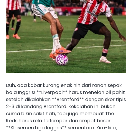
Duh, ada kabar kurang enak nih dari ranah sepak
bola Inggris! **Liverpool** harus menelan pil pahit
setelah dikalahkan **Brentford** dengan skor tipis
2-3 di kandang Brentford. Kekalahan ini bukan
cuma bikin sakit hati, tapi juga membuat The
Reds harus rela terlempar dari empat besar
**Klasemen Liga Inggris** sementara. Kira-kira,