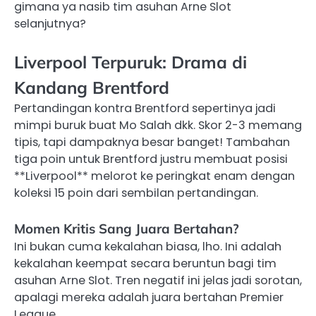
gimana ya nasib tim asuhan Arne Slot
selanjutnya?
Liverpool Terpuruk: Drama di
Kandang Brentford
Pertandingan kontra Brentford sepertinya jadi
mimpi buruk buat Mo Salah dkk. Skor 2-3 memang
tipis, tapi dampaknya besar banget! Tambahan
tiga poin untuk Brentford justru membuat posisi
**Liverpool** melorot ke peringkat enam dengan
koleksi 15 poin dari sembilan pertandingan.
Momen Kritis Sang Juara Bertahan?
Ini bukan cuma kekalahan biasa, lho. Ini adalah
kekalahan keempat secara beruntun bagi tim
asuhan Arne Slot. Tren negatif ini jelas jadi sorotan,
apalagi mereka adalah juara bertahan Premier
League.