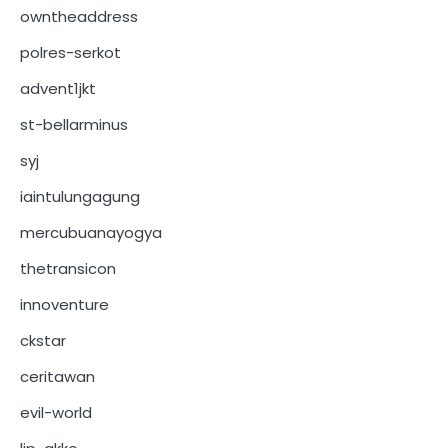
owntheaddress
polres-serkot
advent1jkt
st-bellarminus
syj
iaintulungagung
mercubuanayogya
thetransicon
innoventure
ckstar
ceritawan
evil-world