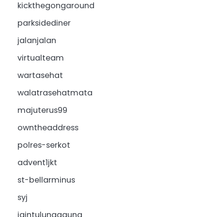
kickthegongaround
parksidediner
jalanjalan
virtualteam
wartasehat
walatrasehatmata
majuterus99
owntheaddress
polres-serkot
advent1jkt
st-bellarminus
syj
iaintulungagung