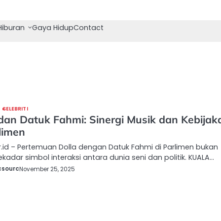
Hiburan
Gaya Hidup
Contact
SELEBRITI
 dan Datuk Fahmi: Sinergi Musik dan Kebijak
limen
.id – Pertemuan Dolla dengan Datuk Fahmi di Parlimen bukan
kadar simbol interaksi antara dunia seni dan politik. KUALA…
csourc
November 25, 2025