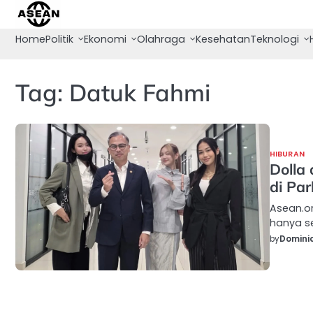
Skip
to
Home
Politik
Ekonomi
Olahraga
Kesehatan
Teknologi
content
Tag:
Datuk Fahmi
HIBURAN
Dolla
di Par
Asean.or
hanya se
by
Domini