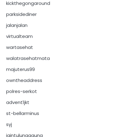
kickthegongaround
parksidediner
jalanjalan
virtualteam
wartasehat
walatrasehatmata
majuterus99
owntheaddress
polres-serkot
advent1jkt
st-bellarminus
syj
iaintulungagung