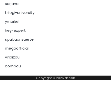
sarjana
trilogi-university
ymarkel
hey-expert
spabaansuerte
megaofficial
viralizou
bombou
Copyright © 2025
asean