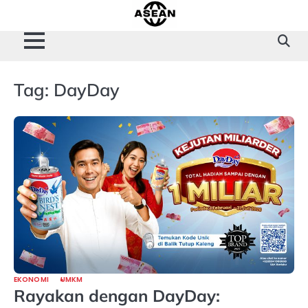
Skip
to
content
Tag:
DayDay
EKONOMI
UMKM
Rayakan dengan DayDay: