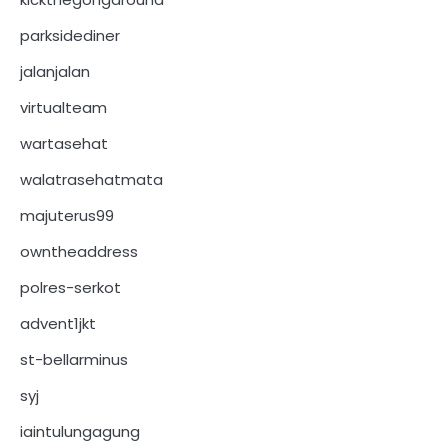
parksidediner
jalanjalan
virtualteam
wartasehat
walatrasehatmata
majuterus99
owntheaddress
polres-serkot
advent1jkt
st-bellarminus
syj
iaintulungagung