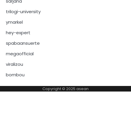
sarjana
trilogi-university
ymarkel
hey-expert
spabaansuerte
megaofficial
viralizou
bombou
Copyright © 2025
asean