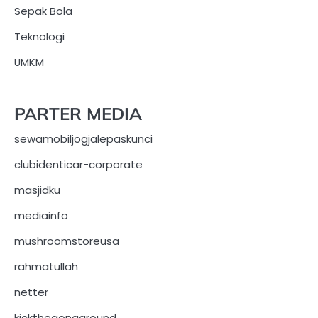
Sepak Bola
Teknologi
UMKM
PARTER MEDIA
sewamobiljogjalepaskunci
clubidenticar-corporate
masjidku
mediainfo
mushroomstoreusa
rahmatullah
netter
kickthegongaround