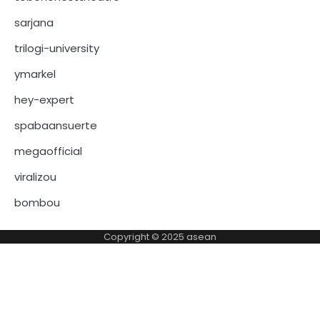
sarjana
trilogi-university
ymarkel
hey-expert
spabaansuerte
megaofficial
viralizou
bombou
Copyright © 2025
asean