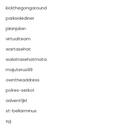
kickthegongaround
parksidediner
jalanjalan
virtualteam
wartasehat
walatrasehatmata
majuterus99
owntheaddress
polres-serkot
advent1jkt
st-bellarminus
syj