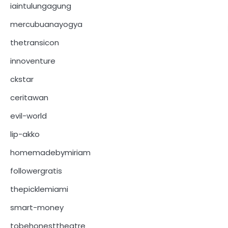
iaintulungagung
mercubuanayogya
thetransicon
innoventure
ckstar
ceritawan
evil-world
lip-akko
homemadebymiriam
followergratis
thepicklemiami
smart-money
tobehonesttheatre