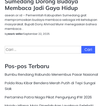
Sumedang Dorong Budaya
Membaca Jadi Gaya Hidup
asean.or.id – Pemerintah Kabupaten Sumedang giat
mempromosikan budaya membaca sebagai inti kehidupan
masyarakat. Bupati Dony Ahmad Munir menegaskan bahwa
membaca…
by
Mark Miller
September 22, 2025
Cari
untuk:
Pos-pos Terbaru
Bumbu Rendang Rabundo Menembus Pasar Nasional
Polda Riau Kibar Bendera Merah Putih di Tepi Sungai
Siak
Pertamina Patra Niaga Pikat Pengunjung IFW 2026
Mojoku Hilang: Mojo Diperlakukan Layaknya Selebriti