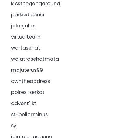
kickthegongaround
parksidediner
jalanjalan
virtualteam
wartasehat
walatrasehatmata
majuterus99
owntheaddress
polres-serkot
advent1jkt
st-bellarminus
syj
iaintulungagung