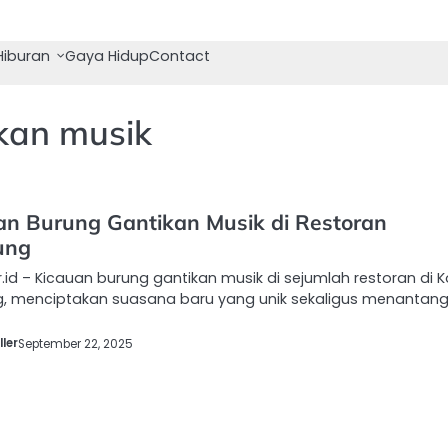
Hiburan
Gaya Hidup
Contact
kan musik
an Burung Gantikan Musik di Restoran
ung
.id – Kicauan burung gantikan musik di sejumlah restoran di 
, menciptakan suasana baru yang unik sekaligus menantang
ler
September 22, 2025