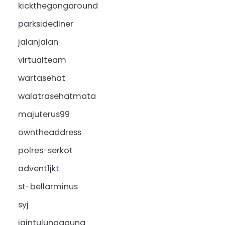
kickthegongaround
parksidediner
jalanjalan
virtualteam
wartasehat
walatrasehatmata
majuterus99
owntheaddress
polres-serkot
advent1jkt
st-bellarminus
syj
iaintulungagung