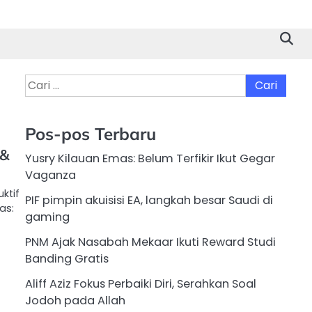
Cari
untuk:
Pos-pos Terbaru
 &
Yusry Kilauan Emas: Belum Terfikir Ikut Gegar
Vaganza
ktif
PIF pimpin akuisisi EA, langkah besar Saudi di
as:
gaming
PNM Ajak Nasabah Mekaar Ikuti Reward Studi
Banding Gratis
Aliff Aziz Fokus Perbaiki Diri, Serahkan Soal
Jodoh pada Allah