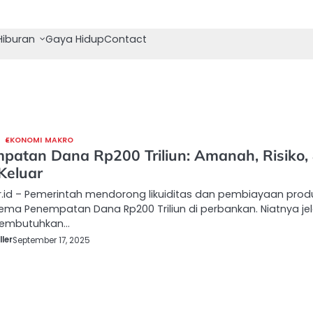
Hiburan
Gaya Hidup
Contact
EKONOMI MAKRO
patan Dana Rp200 Triliun: Amanah, Risiko,
Keluar
.id – Pemerintah mendorong likuiditas dan pembiayaan produ
ema Penempatan Dana Rp200 Triliun di perbankan. Niatnya jel
embutuhkan…
ler
September 17, 2025