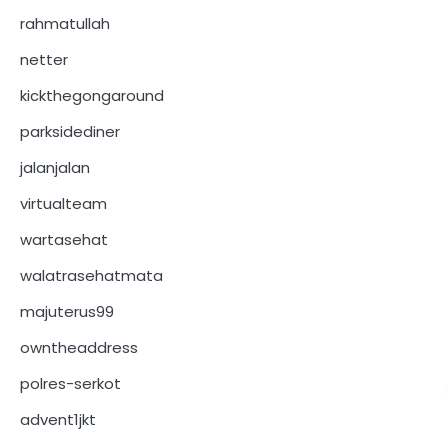
rahmatullah
netter
kickthegongaround
parksidediner
jalanjalan
virtualteam
wartasehat
walatrasehatmata
majuterus99
owntheaddress
polres-serkot
advent1jkt