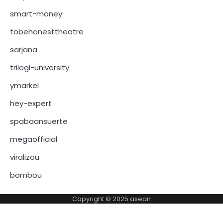
smart-money
tobehonesttheatre
sarjana
trilogi-university
ymarkel
hey-expert
spabaansuerte
megaofficial
viralizou
bombou
Copyright © 2025
asean