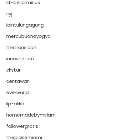
st-bellarminus
syj
iaintulungagung
mercubuanayogya
thetransicon
innoventure
ckstar
ceritawan
evil-world
lip-akko
homemadebymiriam
followergratis
thepicklemiami