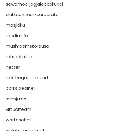
sewamobiljogjalepaskunci
clubidenticar-corporate
masjidku
mediainfo
mushroomstoreusa
rahmatullah
netter
kickthegongaround
parksidediner
jalanjalan
virtualteam
wartasehat
walatrasehatmata