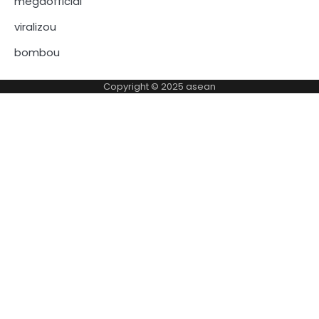
megaofficial
viralizou
bombou
Copyright © 2025
asean