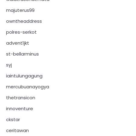
majuterus99
owntheaddress
polres-serkot
advent1jkt
st-bellarminus
syj
iaintulungagung
mercubuanayogya
thetransicon
innoventure
ckstar
ceritawan