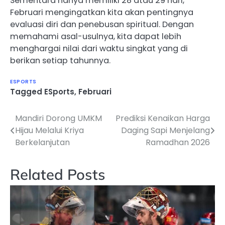
Sementara hanya memiliki 28 atau 29 hari,
Februari mengingatkan kita akan pentingnya
evaluasi diri dan penebusan spiritual. Dengan
memahami asal-usulnya, kita dapat lebih
menghargai nilai dari waktu singkat yang di
berikan setiap tahunnya.
ESPORTS
Tagged
ESports
,
Februari
Mandiri Dorong UMKM
Prediksi Kenaikan Harga
Navigasi
Hijau Melalui Kriya
Daging Sapi Menjelang
pos
Berkelanjutan
Ramadhan 2026
Related Posts