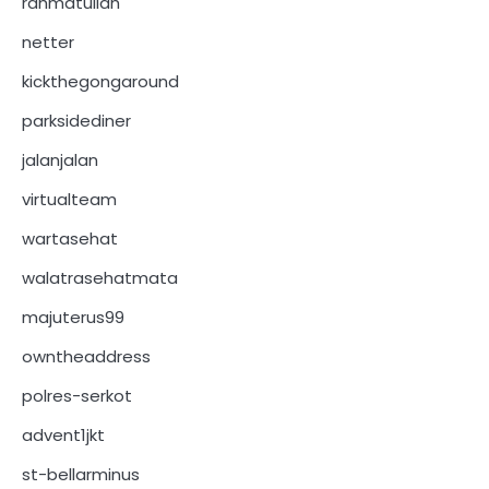
rahmatullah
netter
kickthegongaround
parksidediner
jalanjalan
virtualteam
wartasehat
walatrasehatmata
majuterus99
owntheaddress
polres-serkot
advent1jkt
st-bellarminus