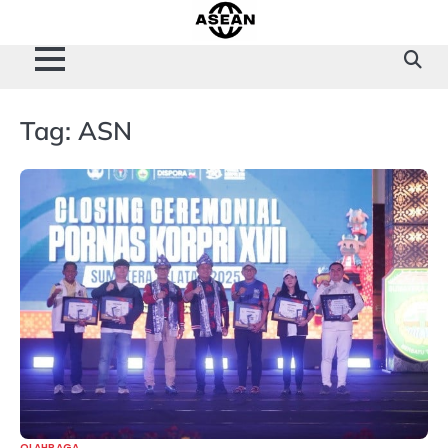
Skip
to
content
Tag:
ASN
OLAHRAGA