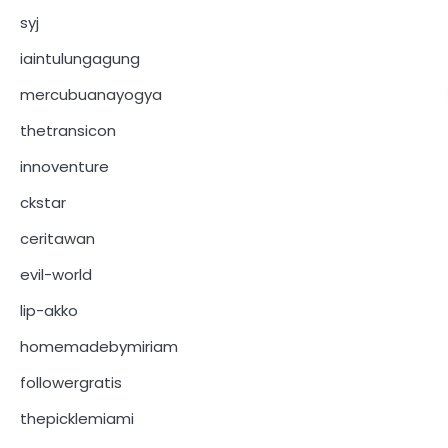
syj
iaintulungagung
mercubuanayogya
thetransicon
innoventure
ckstar
ceritawan
evil-world
lip-akko
homemadebymiriam
followergratis
thepicklemiami