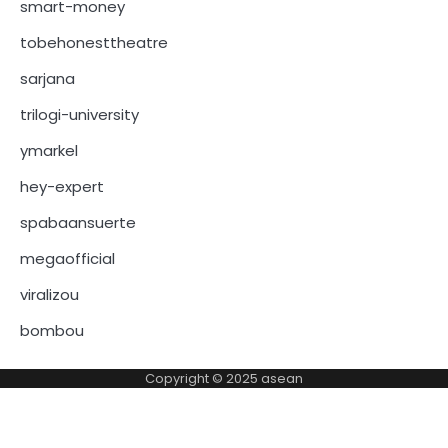
smart-money
tobehonesttheatre
sarjana
trilogi-university
ymarkel
hey-expert
spabaansuerte
megaofficial
viralizou
bombou
Copyright © 2025
asean