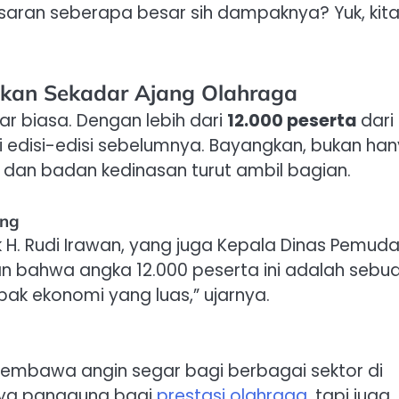
saran seberapa besar sih dampaknya? Yuk, kit
kan Sekadar Ajang Olahraga
r biasa. Dengan lebih dari
12.000 peserta
dari
ui edisi-edisi sebelumnya. Bayangkan, bukan ha
t dan badan kedinasan turut ambil bagian.
ang
k H. Rudi Irawan, yang juga Kepala Dinas Pemud
 bahwa angka 12.000 peserta ini adalah sebu
pak ekonomi yang luas,” ujarnya.
 membawa angin segar bagi berbagai sektor di
nya panggung bagi
prestasi olahraga
, tapi juga