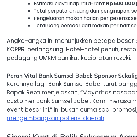
Estimasi biaya inap rata-rata:
Rp 500.000
Total perputaran uang dari penginapan: se
Pengeluaran makan harian per peserta: sek
Total uang beredar dari makan per hari: se
Angka-angka ini menunjukkan betapa besar 
KORPRI berlangsung. Hotel-hotel penuh, rest
pedagang UMKM pun ikut kecipratan rezeki.
Peran Vital Bank Sumsel Babel: Sponsor Sekal
Kerennya lagi, Bank Sumsel Babel turut bang
Bapak Reza menjelaskan, “Mayoritas nasaba
customer Bank Sumsel Babel. Kami merasa m
event besar ini.” Ini bukan cuma soal promos
mengembangkan potensi daerah
.
Sinergi Kuat di Balik Suksesnya Acar