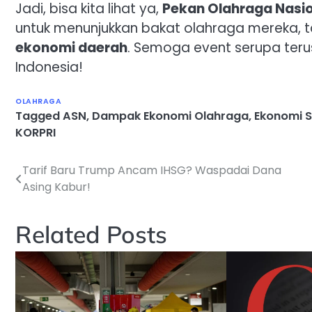
Jadi, bisa kita lihat ya,
Pekan Olahraga Nasio
untuk menunjukkan bakat olahraga mereka, tap
ekonomi daerah
. Semoga event serupa ter
Indonesia!
OLAHRAGA
Tagged
ASN
,
Dampak Ekonomi Olahraga
,
Ekonomi 
KORPRI
Tarif Baru Trump Ancam IHSG? Waspadai Dana
Navigasi
Asing Kabur!
pos
Related Posts