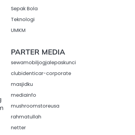
Sepak Bola
Teknologi
UMKM
PARTER MEDIA
sewamobiljogjalepaskunci
clubidenticar-corporate
masjidku
mediainfo
g
mushroomstoreusa
am
rahmatullah
netter