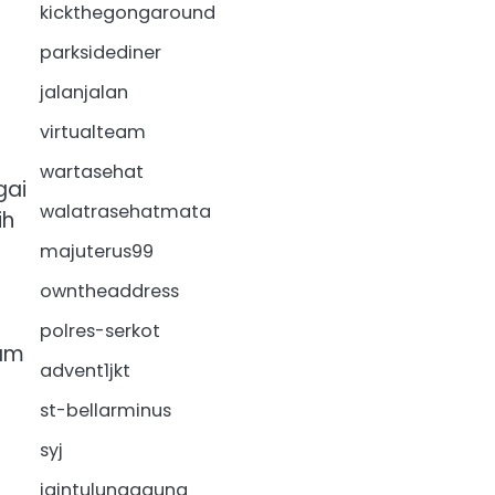
kickthegongaround
parksidediner
jalanjalan
virtualteam
wartasehat
gai
walatrasehatmata
ih
majuterus99
owntheaddress
polres-serkot
lam
advent1jkt
st-bellarminus
syj
iaintulungagung