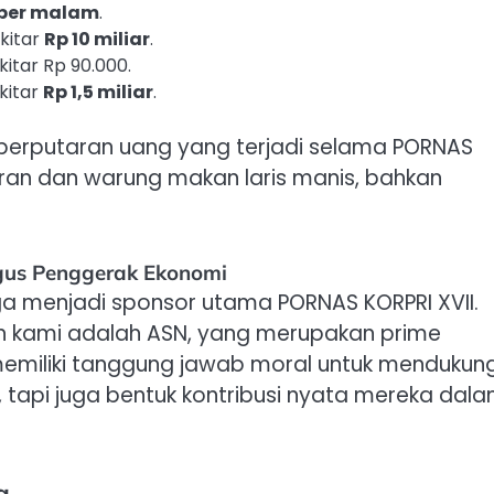
 per malam
.
kitar
Rp 10 miliar
.
itar Rp 90.000.
kitar
Rp 1,5 miliar
.
perputaran uang yang terjadi selama PORNAS
oran dan warung makan laris manis, bahkan
igus Penggerak Ekonomi
ga menjadi sponsor utama PORNAS KORPRI XVII.
h kami adalah ASN, yang merupakan prime
emiliki tanggung jawab moral untuk mendukun
i, tapi juga bentuk kontribusi nyata mereka dal
a