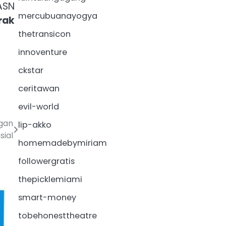
ASN
mercubuanayogya
rak
thetransicon
innoventure
ckstar
ceritawan
evil-world
ngan
lip-akko
sial
homemadebymiriam
followergratis
thepicklemiami
smart-money
tobehonesttheatre