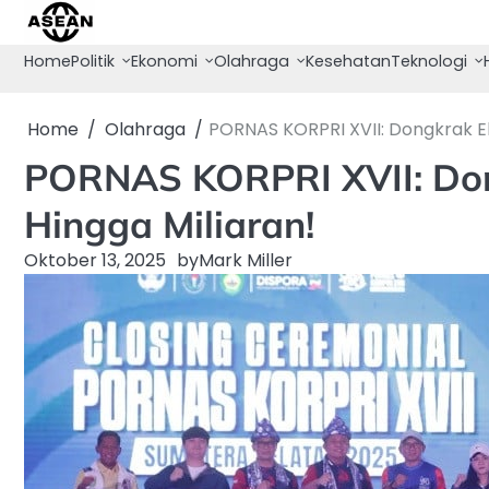
Skip
to
Home
Politik
Ekonomi
Olahraga
Kesehatan
Teknologi
content
Home
Olahraga
PORNAS KORPRI XVII: Dongkrak E
PORNAS KORPRI XVII: Do
Hingga Miliaran!
Oktober 13, 2025
by
Mark Miller