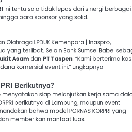
I
ini tentu saja tidak lepas dari sinergi berbagai
 hingga para sponsor yang solid.
aan Olahraga LPDUK Kemenpora | Inaspro,
 yang terlibat. Selain Bank Sumsel Babel seba
Bukit Asam
dan
PT Taspen
. “Kami berterima kas
 dana komersial event ini,” ungkapnya.
RI Berikutnya?
ro menyatakan siap melanjutkan kerja sama da
ORPRI berikutnya di Lampung, maupun event
 menandakan bahwa model PORNAS KORPRI yang
 dan memberikan manfaat luas.