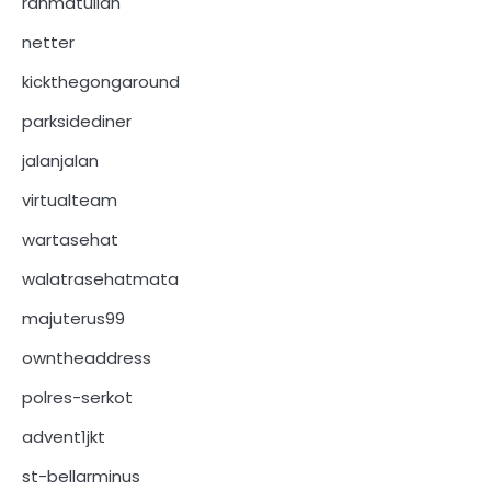
rahmatullah
netter
kickthegongaround
parksidediner
jalanjalan
virtualteam
wartasehat
walatrasehatmata
majuterus99
owntheaddress
polres-serkot
advent1jkt
st-bellarminus