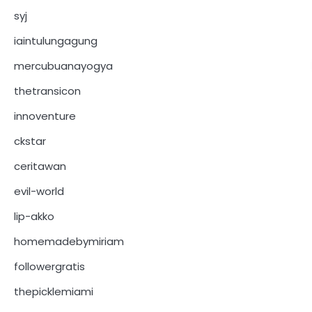
syj
iaintulungagung
mercubuanayogya
thetransicon
innoventure
ckstar
ceritawan
evil-world
lip-akko
homemadebymiriam
followergratis
thepicklemiami