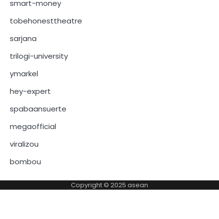
smart-money
tobehonesttheatre
sarjana
trilogi-university
ymarkel
hey-expert
spabaansuerte
megaofficial
viralizou
bombou
Copyright © 2025
asean