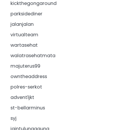
kickthegongaround
parksidediner
jalanjalan
virtualteam
wartasehat
walatrasehatmata
majuterus99
owntheaddress
polres-serkot
advent1jkt
st-bellarminus
syj
iaintulungagung