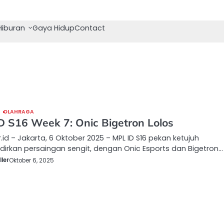
Hiburan
Gaya Hidup
Contact
OLAHRAGA
D S16 Week 7: Onic Bigetron Lolos
.id – Jakarta, 6 Oktober 2025 – MPL ID S16 pekan ketujuh
irkan persaingan sengit, dengan Onic Esports dan Bigetron…
ler
Oktober 6, 2025