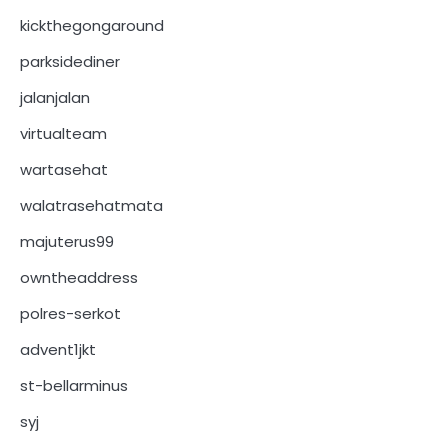
kickthegongaround
parksidediner
jalanjalan
virtualteam
wartasehat
walatrasehatmata
majuterus99
owntheaddress
polres-serkot
advent1jkt
st-bellarminus
syj