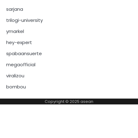
sarjana
trilogi-university
ymarkel
hey-expert
spabaansuerte
megaofficial
viralizou
bombou
Copyright © 2025
asean