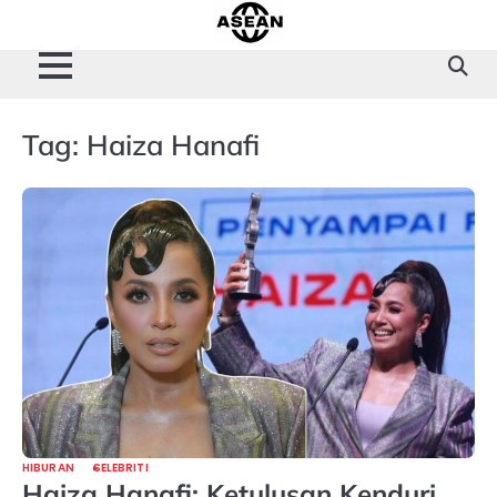
Skip
to
content
Tag:
Haiza Hanafi
HIBURAN
SELEBRITI
Haiza Hanafi: Ketulusan Kenduri