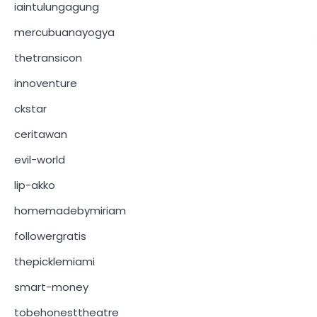
iaintulungagung
mercubuanayogya
thetransicon
innoventure
ckstar
ceritawan
evil-world
lip-akko
homemadebymiriam
followergratis
thepicklemiami
smart-money
tobehonesttheatre