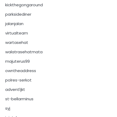
kickthegongaround
parksidediner
jalanjalan
virtualteam
wartasehat
walatrasehatmata
majuterus99
owntheaddress
polres-serkot
advent1jkt
st-bellarminus
syj