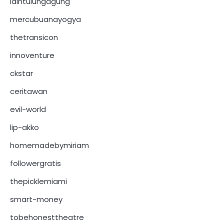
iaintulungagung
mercubuanayogya
thetransicon
innoventure
ckstar
ceritawan
evil-world
lip-akko
homemadebymiriam
followergratis
thepicklemiami
smart-money
tobehonesttheatre