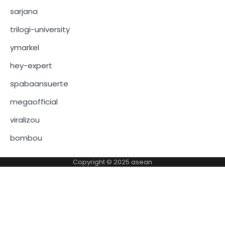
sarjana
trilogi-university
ymarkel
hey-expert
spabaansuerte
megaofficial
viralizou
bombou
Copyright © 2025
asean