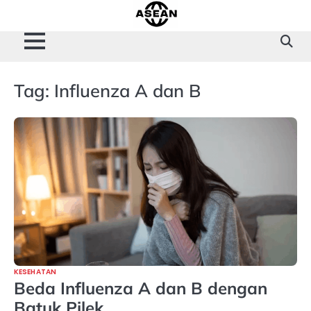
Skip
to
content
Tag:
Influenza A dan B
KESEHATAN
Beda Influenza A dan B dengan
Batuk Pilek