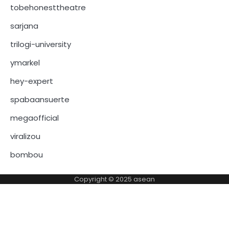
tobehonesttheatre
sarjana
trilogi-university
ymarkel
hey-expert
spabaansuerte
megaofficial
viralizou
bombou
Copyright © 2025
asean