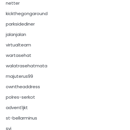
netter
kickthegongaround
parksidediner
jalanjalan
virtualteam
wartasehat
walatrasehatmata
majuterus99
owntheaddress
polres-serkot
advent1jkt
st-bellarminus
syj