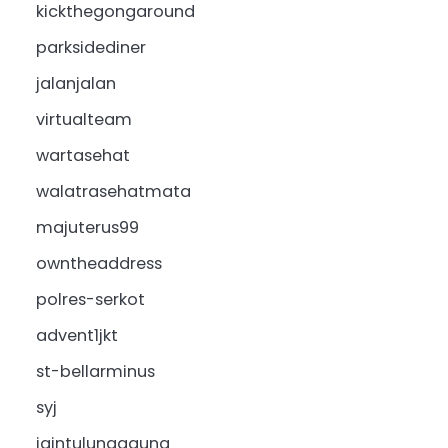
kickthegongaround
parksidediner
jalanjalan
virtualteam
wartasehat
walatrasehatmata
majuterus99
owntheaddress
polres-serkot
advent1jkt
st-bellarminus
syj
iaintulungagung