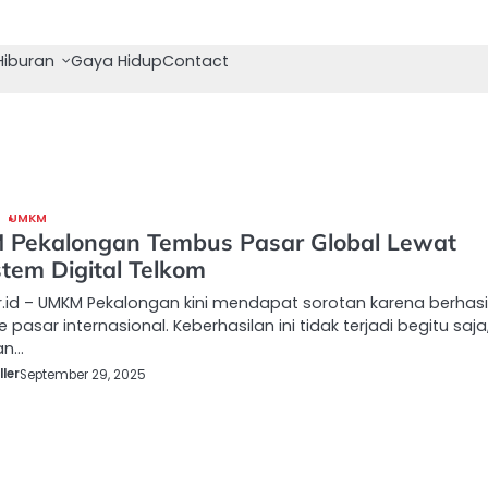
Hiburan
Gaya Hidup
Contact
UMKM
Pekalongan Tembus Pasar Global Lewat
stem Digital Telkom
.id – UMKM Pekalongan kini mendapat sorotan karena berhasi
 pasar internasional. Keberhasilan ini tidak terjadi begitu saja
an…
ler
September 29, 2025