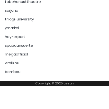
tobehonesttheatre
sarjana
trilogi-university
ymarkel
hey-expert
spabaansuerte
megaofficial
viralizou
bombou
Copyright © 2025
asean