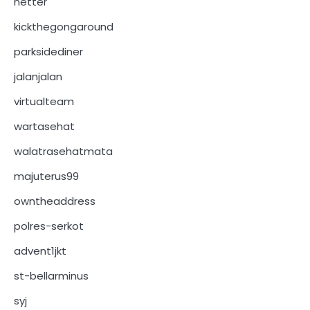
netter
kickthegongaround
parksidediner
jalanjalan
virtualteam
wartasehat
walatrasehatmata
majuterus99
owntheaddress
polres-serkot
advent1jkt
st-bellarminus
syj