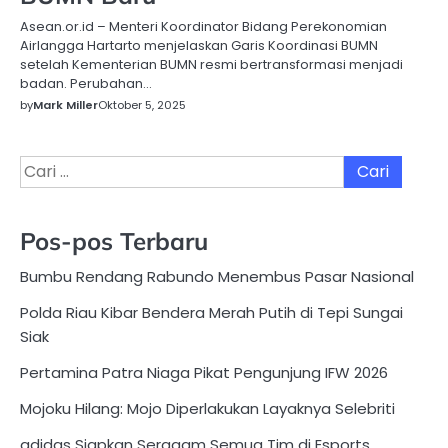
Asean.or.id – Menteri Koordinator Bidang Perekonomian
Airlangga Hartarto menjelaskan Garis Koordinasi BUMN
setelah Kementerian BUMN resmi bertransformasi menjadi
badan. Perubahan…
by
Mark Miller
Oktober 5, 2025
Cari
untuk:
Pos-pos Terbaru
Bumbu Rendang Rabundo Menembus Pasar Nasional
Polda Riau Kibar Bendera Merah Putih di Tepi Sungai
Siak
Pertamina Patra Niaga Pikat Pengunjung IFW 2026
Mojoku Hilang: Mojo Diperlakukan Layaknya Selebriti
adidas Siapkan Seragam Semua Tim di Esports