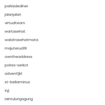
parksidediner
jalanjalan
virtualteam
wartasehat
walatrasehatmata
majuterus99
owntheaddress
polres-serkot
advent1jkt
st-bellarminus
syj
iaintulungagung