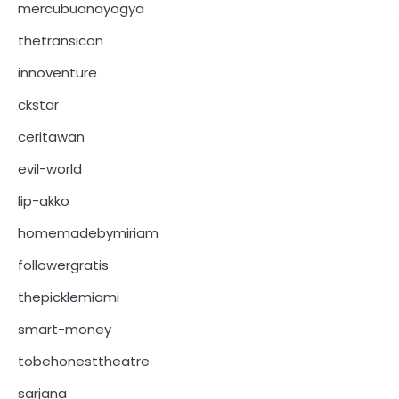
mercubuanayogya
thetransicon
innoventure
ckstar
ceritawan
evil-world
lip-akko
homemadebymiriam
followergratis
thepicklemiami
smart-money
tobehonesttheatre
sarjana