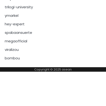
trilogi-university
ymarkel
hey-expert
spabaansuerte
megaofficial
viralizou
bombou
Copyright © 2025
asean